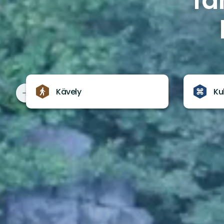
fa
Kävely
Ku