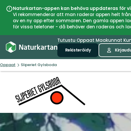
Naturkartan-appen kan behöva uppdateras för v
Vi rekommenderar att man raderar appen helt från si
av en ny app efter sommaren. Den gamla appen laddar
för vissa telefoner - då behöver den raderas och l
Tutustu
Oppaat
Maakunnat
Ku
Rekisteröidy
Kirjaud
Oppaat
Sliperiet Gylsboda
Sliperiet
Gylsboda