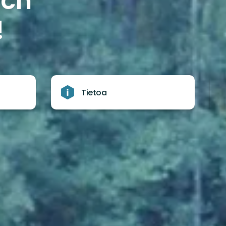
och
!
Tietoa