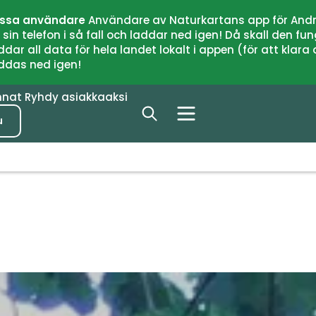
issa användare
Användare av Naturkartans app för Andr
n telefon i så fall och laddar ned igen! Då skall den fun
 all data för hela landet lokalt i appen (för att klara of
addas ned igen!
nnat
Ryhdy asiakkaaksi
u