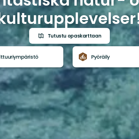
ntastiska natur- 
kulturupplevelser
Tutustu opaskarttaan
lttuuriympäristö
Pyöräily