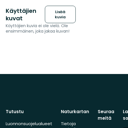
Käyttäjien
Lisää
kuvat
kuvia
Käyttäjien kuvia ei ole vielä. Ole
ensimmäinen, joka jakaa kuvan!
Tutustu
Naturkartan
Seuraa
L
meitä
s
Luonnonsuojelualueet
Tietoja