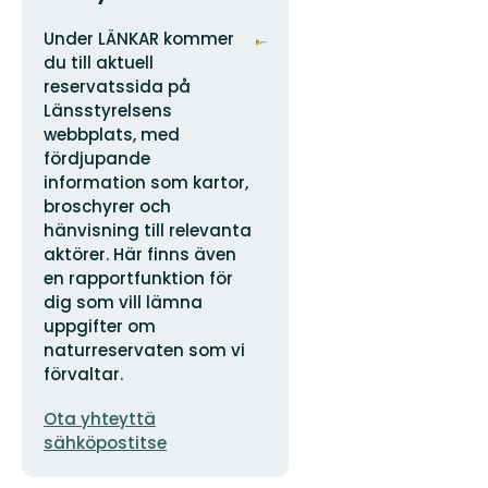
Osoite
Organisaation
Under LÄNKAR kommer
logotyyppi
du till aktuell
reservatssida på
Länsstyrelsens
webbplats, med
fördjupande
information som kartor,
broschyrer och
hänvisning till relevanta
aktörer. Här finns även
en rapportfunktion för
dig som vill lämna
uppgifter om
naturreservaten som vi
förvaltar.
Sähköpostiosoite
Ota yhteyttä
sähköpostitse