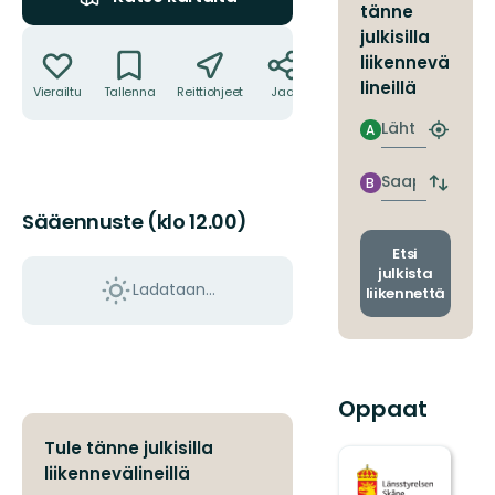
tänne
Toiminnot
julkisilla
liikennevä
lineillä
Vierailtu
Tallenna
Reittiohjeet
Jaa
Lähtö
A
Etsi
lähin
pysäkki
Saapuminen
B
Vaihda
lähtö-
Sääennuste (klo 12.00)
ja
saapum
Etsi
julkista
Ladataan…
liikennettä
Oppaat
Tule tänne julkisilla
liikennevälineillä