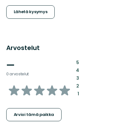
Lähetä kysymys
Arvostelut
—
:
5
:
4
0 arvostelut
:
3
/5
:
2
:
1
tähteä
Arvioi tämä paikka