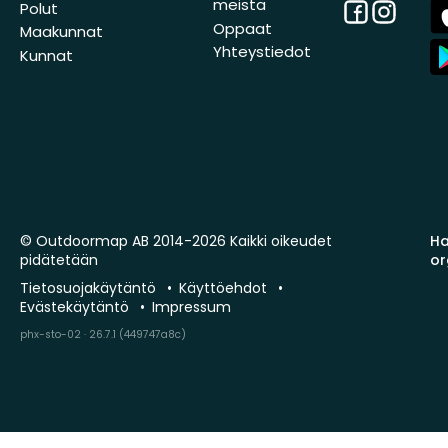
meistä
Facebook
Instagra
A
Polut
St
Oppaat
Maakunnat
A
Yhteystiedot
Kunnat
St
© Outdoormap AB 2014-2026 Kaikki oikeudet
Ha
pidätetään
or
Tietosuojakäytäntö
Käyttöehdot
Evästekäytäntö
Impressum
phx-sto-02 · 26.7.1 (449747a8c)