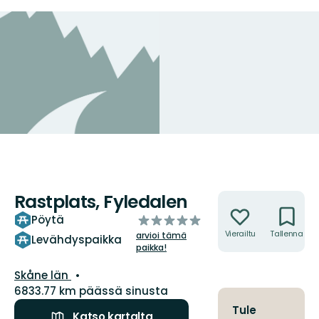
Rastplats, Fyledalen
Toiminnot
/5
Pöytä
tähteä
Vierailtu
Tallenna
arvioi tämä
Levähdyspaikka
paikka!
Kunta:
Skåne län
6833.77 km päässä sinusta
Tule
Katso kartalta