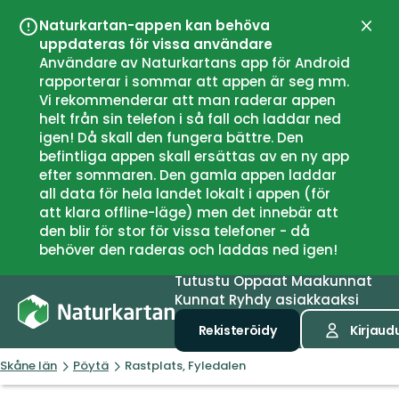
Naturkartan-appen kan behöva
Sulje
uppdateras för vissa användare
Användare av Naturkartans app för Android
rapporterar i sommar att appen är seg mm.
Vi rekommenderar att man raderar appen
helt från sin telefon i så fall och laddar ned
igen! Då skall den fungera bättre. Den
befintliga appen skall ersättas av en ny app
efter sommaren. Den gamla appen laddar
all data för hela landet lokalt i appen (för
att klara offline-läge) men det innebär att
den blir för stor för vissa telefoner - då
behöver den raderas och laddas ned igen!
Tutustu
Oppaat
Maakunnat
Kunnat
Ryhdy asiakkaaksi
Rekisteröidy
Kirjaud
Skåne län
Pöytä
Rastplats, Fyledalen