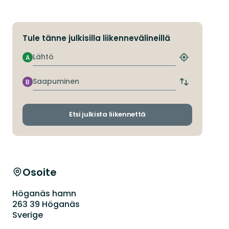
Tule tänne julkisilla liikennevälineillä
Lähtö
A
Etsi
lähin
pysäkki
Saapuminen
B
Vaihda
lähtö-
ja
saapumispys
Etsi julkista liikennettä
Osoite
Höganäs hamn
263 39 Höganäs
Sverige