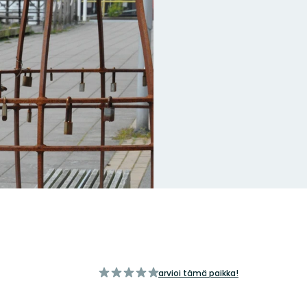
/5
arvioi tämä paikka!
tähteä