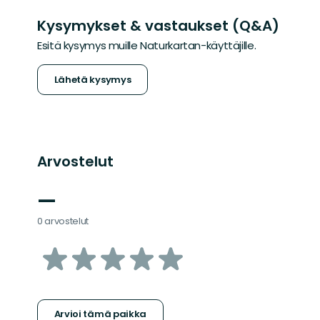
Kysymykset & vastaukset (Q&A)
Esitä kysymys muille Naturkartan-käyttäjille.
Lähetä kysymys
Arvostelut
—
0 arvostelut
/5
tähteä
Arvioi tämä paikka