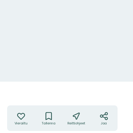
Toiminnot
Vierailtu
Tallenna
Reittiohjeet
Jaa