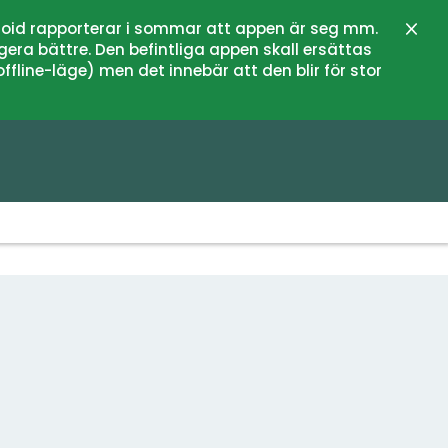
oid rapporterar i sommar att appen är seg mm.
Sulje
gera bättre. Den befintliga appen skall ersättas
fline-läge) men det innebär att den blir för stor