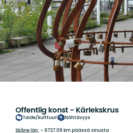
Offentlig konst - Kärlekskrus
Taide/kulttuuri
Nähtävyys
Kunta:
Skåne län
6727.09 km päässä sinusta