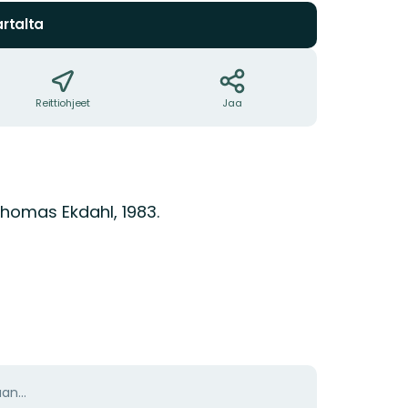
rtalta
Reittiohjeet
Jaa
Thomas Ekdahl, 1983.
aan…