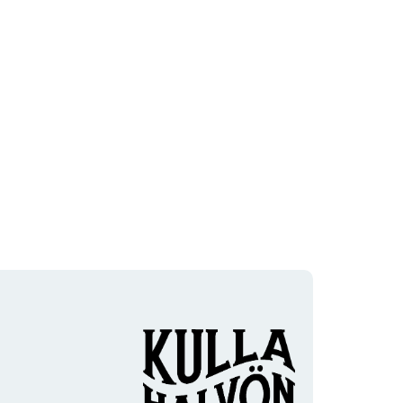
Organisaation
logotyyppi