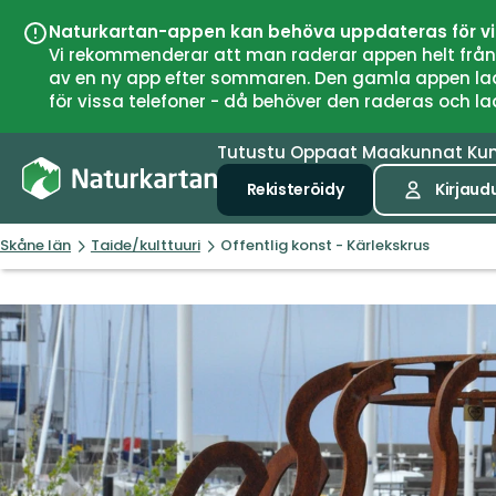
Naturkartan-appen kan behöva uppdateras för v
Vi rekommenderar att man raderar appen helt från si
av en ny app efter sommaren. Den gamla appen laddar
för vissa telefoner - då behöver den raderas och l
Tutustu
Oppaat
Maakunnat
Ku
Rekisteröidy
Kirjaud
Skåne län
Taide/kulttuuri
Offentlig konst - Kärlekskrus