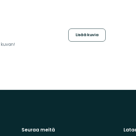
Lisää kuvia
a kuvan!
Seuraa meitä
Lata