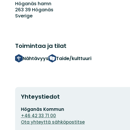
Höganäs hamn
263 39 Höganäs
Sverige
Toimintaa ja tilat
Nähtävyys
Taide/kulttuuri
Yhteystiedot
Sähköpostiosoite
Höganäs Kommun
+46 42 33 71 00
Ota yhteyttä sähköpostitse