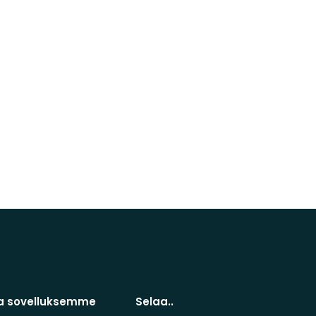
a sovelluksemme
Selaa..