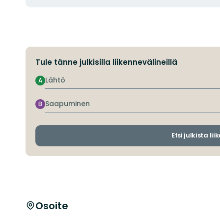
Tule tänne julkisilla liikennevälineillä
Lähtö
A
Saapuminen
B
Etsi julkista li
Osoite