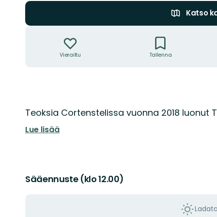
Katso ka
Toiminnot
Vierailtu
Tallenna
Kuvaus
Teoksia Cortenstelissa vuonna 2018 luonut 
Lue lisää
Sääennuste (klo 12.00)
Ladat