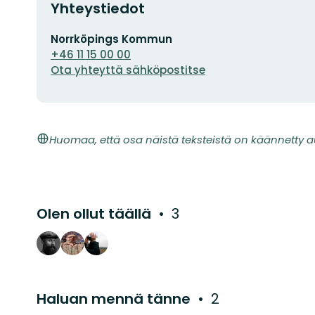
Yhteystiedot
Sähköpostiosoite
Norrköpings Kommun
+46 11 15 00 00
Ota yhteyttä sähköpostitse
Huomaa, että osa näistä teksteistä on käännetty a
Olen ollut täällä
3
Haluan mennä tänne
2