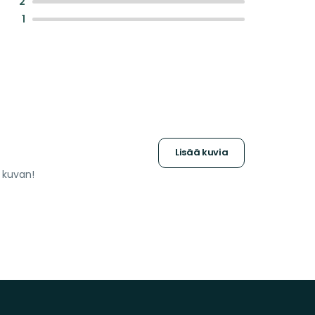
:
2
:
1
Lisää kuvia
a kuvan!