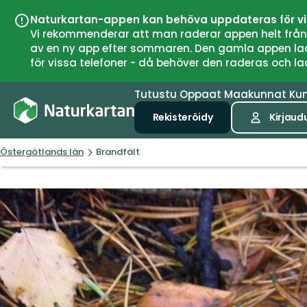
Naturkartan-appen kan behöva uppdateras för v
Vi rekommenderar att man raderar appen helt från si
av en ny app efter sommaren. Den gamla appen laddar
för vissa telefoner - då behöver den raderas och l
Tutustu
Oppaat
Maakunnat
Ku
Rekisteröidy
Kirjaud
Östergötlands län
Brandfält