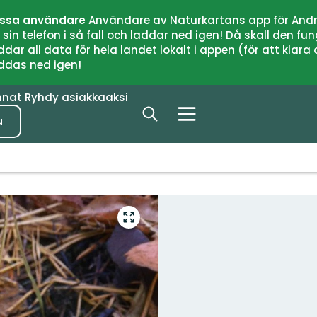
issa användare
Användare av Naturkartans app för Andr
n telefon i så fall och laddar ned igen! Då skall den fun
 all data för hela landet lokalt i appen (för att klara of
addas ned igen!
nnat
Ryhdy asiakkaaksi
u
Siirry
koko
näytön
alueelle