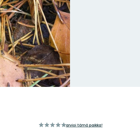
/5
arvioi tämä paikka!
tähteä