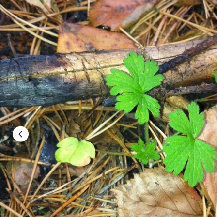
Edellinen
dia