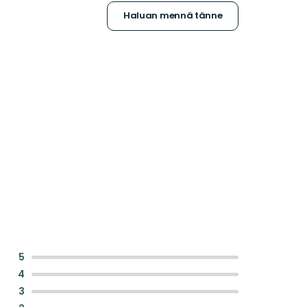
Haluan mennä tänne
:
5
:
4
:
3