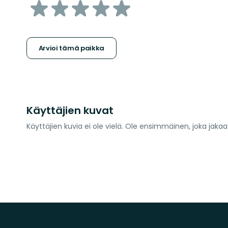
/5
tähteä
Arvioi tämä paikka
Käyttäjien kuvat
Käyttäjien kuvia ei ole vielä. Ole ensimmäinen, joka jaka