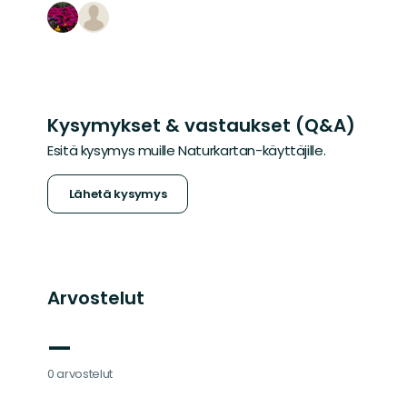
Kysymykset & vastaukset (Q&A)
Esitä kysymys muille Naturkartan-käyttäjille.
Lähetä kysymys
Arvostelut
—
0 arvostelut