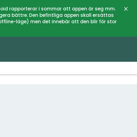
oid rapporterar i sommar att appen är seg mm.
Sulje
gera bättre. Den befintliga appen skall ersättas
fline-läge) men det innebär att den blir för stor