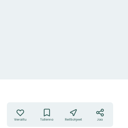
Toiminnot
Vierailtu
Tallenna
Reittiohjeet
Jaa