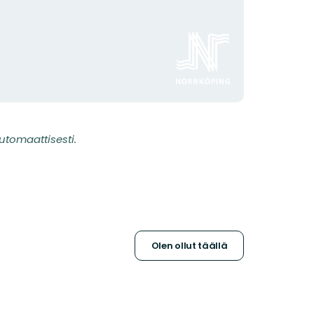
Organisaation
logotyyppi
utomaattisesti.
Olen ollut täällä