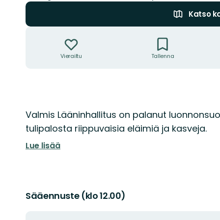
Katso ka
Toiminnot
Vierailtu
Tallenna
Kuvaus
Valmis Lääninhallitus on palanut luonnonsuo
tulipalosta riippuvaisia eläimiä ja kasveja.
Lue lisää
Sääennuste (klo 12.00)