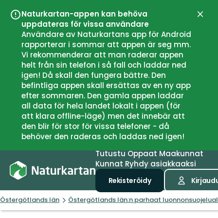
Naturkartan-appen kan behöva
Sulje
uppdateras för vissa användare
Användare av Naturkartans app för Android
rapporterar i sommar att appen är seg mm.
Vi rekommenderar att man raderar appen
helt från sin telefon i så fall och laddar ned
igen! Då skall den fungera bättre. Den
befintliga appen skall ersättas av en ny app
efter sommaren. Den gamla appen laddar
all data för hela landet lokalt i appen (för
att klara offline-läge) men det innebär att
den blir för stor för vissa telefoner - då
behöver den raderas och laddas ned igen!
Tutustu
Oppaat
Maakunnat
Kunnat
Ryhdy asiakkaaksi
Rekisteröidy
Kirjaud
Östergötlands län
Östergötlands län:n parhaat luonnonsuojelua