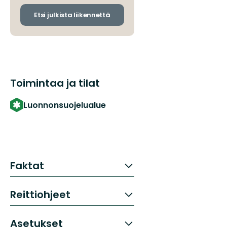
ja
saapumispysäkit
Etsi julkista liikennettä
Toimintaa ja tilat
Luonnonsuojelualue
Faktat
Reittiohjeet
Asetukset