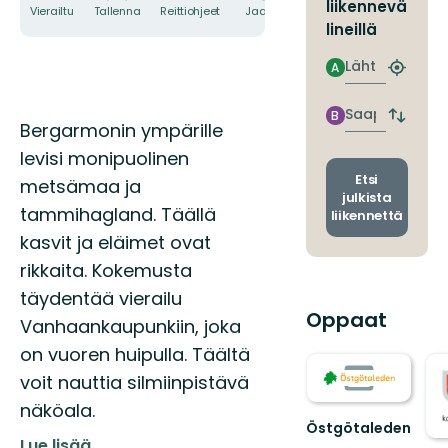
liikennevä
Vierailtu
Tallenna
Reittiohjeet
Jaa
lineillä
Lähtö
A
Etsi
lähin
pysäkki
Saapuminen
B
Vaihda
Kuvaus
Bergarmonin ympärille
lähtö-
levisi monipuolinen
ja
saapum
Etsi
metsämaa ja
julkista
tammihagland. Täällä
liikennettä
kasvit ja eläimet ovat
rikkaita. Kokemusta
täydentää vierailu
Oppaat
Vanhaankaupunkiin, joka
on vuoren huipulla. Täältä
voit nauttia silmiinpistävä
näköala.
Östgötaleden
Lue lisää
Välkommen