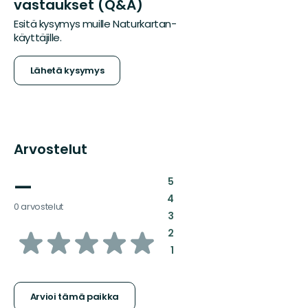
vastaukset (Q&A)
Esitä kysymys muille Naturkartan-
käyttäjille.
Lähetä kysymys
Arvostelut
—
:
5
:
4
0 arvostelut
:
3
/5
:
2
:
1
tähteä
Arvioi tämä paikka