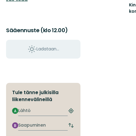
Ki
till
Östgötaleden,
ko
Vä
150
till
mils
sjör
vandring
Sääennuste (klo 12.00)
Kin
...
Ladataan…
Tule tänne julkisilla
liikennevälineillä
Lähtö
A
Etsi
lähin
pysäkki
Saapuminen
B
Vaihda
lähtö-