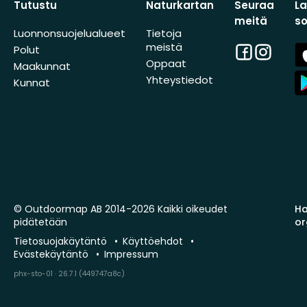
Tutustu
Naturkartan
Seuraa
L
meitä
s
Luonnonsuojelualueet
Tietoja
meistä
Facebook
Instagra
A
Polut
St
Oppaat
Maakunnat
A
Yhteystiedot
Kunnat
St
© Outdoormap AB 2014-2026 Kaikki oikeudet
Ha
pidätetään
or
Tietosuojakäytäntö
Käyttöehdot
Evästekäytäntö
Impressum
phx-sto-01 · 26.7.1 (449747a8c)