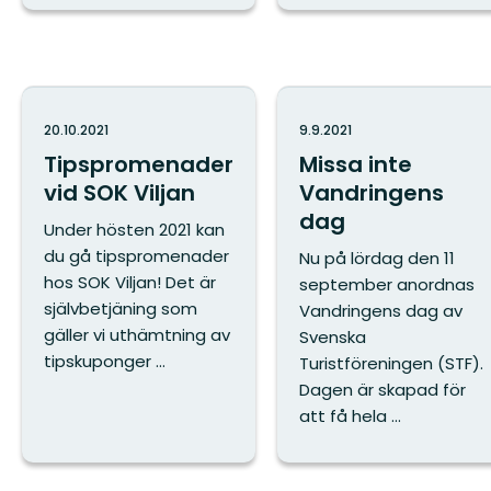
20.10.2021
9.9.2021
Tipspromenader
Missa inte
vid SOK Viljan
Vandringens
dag
Under hösten 2021 kan
du gå tipspromenader
Nu på lördag den 11
hos SOK Viljan! Det är
september anordnas
självbetjäning som
Vandringens dag av
gäller vi uthämtning av
Svenska
tipskuponger ...
Turistföreningen (STF).
Dagen är skapad för
att få hela ...