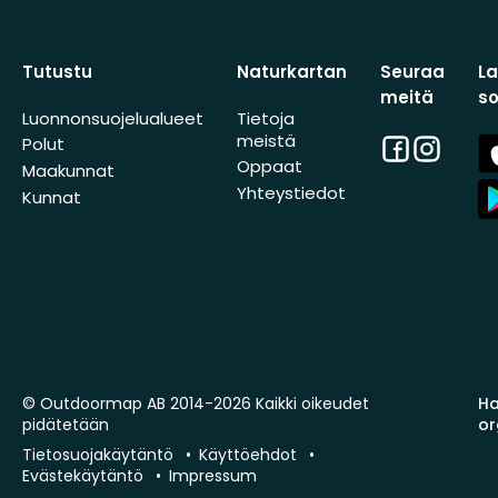
Tutustu
Naturkartan
Seuraa
L
meitä
s
Luonnonsuojelualueet
Tietoja
meistä
Facebook
Instagra
A
Polut
St
Oppaat
Maakunnat
A
Yhteystiedot
Kunnat
St
© Outdoormap AB 2014-2026 Kaikki oikeudet
Ha
pidätetään
or
Tietosuojakäytäntö
Käyttöehdot
Evästekäytäntö
Impressum