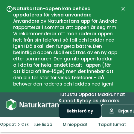
Naturkartan-appen kan behöva
Sulje
uppdateras för vissa användare
Användare av Naturkartans app för Android
rapporterar i sommar att appen är seg mm.
Vi rekommenderar att man raderar appen
helt från sin telefon i så fall och laddar ned
igen! Då skall den fungera bättre. Den
befintliga appen skall ersättas av en ny app
efter sommaren. Den gamla appen laddar
all data för hela landet lokalt i appen (för
att klara offline-läge) men det innebär att
den blir för stor för vissa telefoner - då
behöver den raderas och laddas ned igen!
Tutustu
Oppaat
Maakunnat
Kunnat
Ryhdy asiakkaaksi
Rekisteröidy
Kirjaud
Lue lisää
Minioppaat
Tapahtumat
Oppaat
Oskarshamn