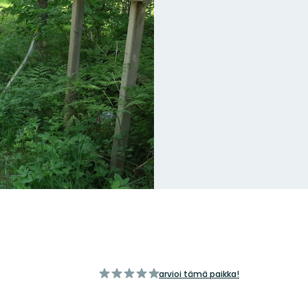
/5
arvioi tämä paikka!
tähteä