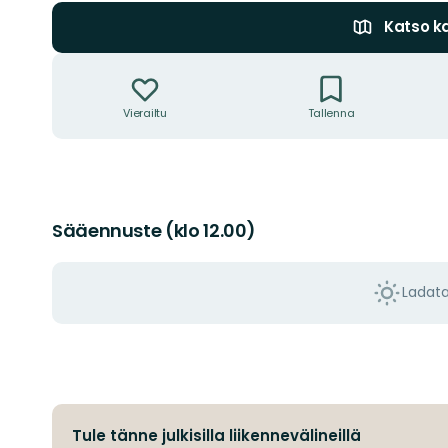
Katso ka
Toiminnot
Vierailtu
Tallenna
Sääennuste (klo 12.00)
Ladat
Tule tänne julkisilla liikennevälineillä