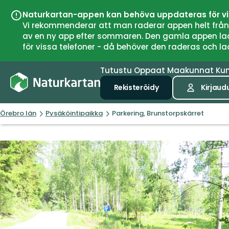
Naturkartan-appen kan behöva uppdateras för v
Vi rekommenderar att man raderar appen helt från si
av en ny app efter sommaren. Den gamla appen laddar
för vissa telefoner - då behöver den raderas och l
Tutustu
Oppaat
Maakunnat
Ku
Rekisteröidy
Kirjaud
Örebro län
Pysäköintipaikka
Parkering, Brunstorpskärret