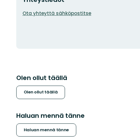
Sähköpostiosoite
Ota yhteyttä sähköpostitse
Olen ollut täällä
Olen ollut täällä
Haluan mennä tänne
Haluan mennä tänne