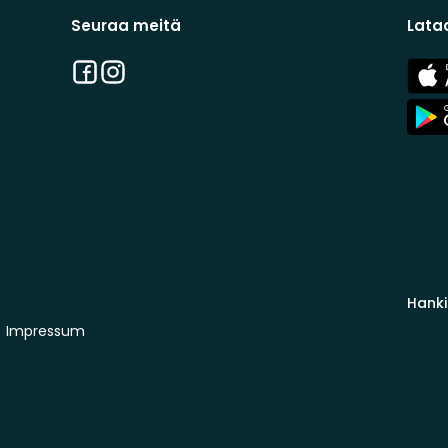
Seuraa meitä
Lata
Facebook
Instagram
App
Stor
App
Stor
Hanki
Impressum