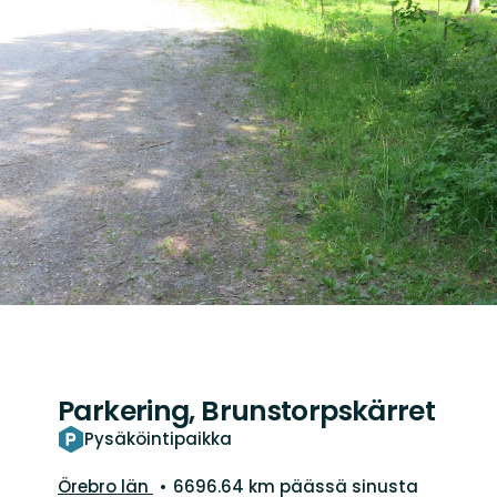
Parkering, Brunstorpskärret
Pysäköintipaikka
Kunta:
Örebro län
6696.64 km päässä sinusta