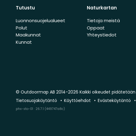
Tutustu
Naturkartan
Luonnonsuojelualueet
Tietoja meistä
Polut
Oppaat
Maakunnat
Yhteystiedot
Kunnat
© Outdoormap AB 2014-2026 Kaikki oikeudet pidätetään
Tietosuojakäytäntö
Käyttöehdot
Evästekäytäntö
phx-sto-01 · 26.7.1 (449747a8c)