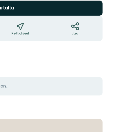
rtalta
Reittiohjeet
Jaa
aan…