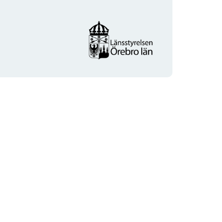
Organisaation
logotyyppi