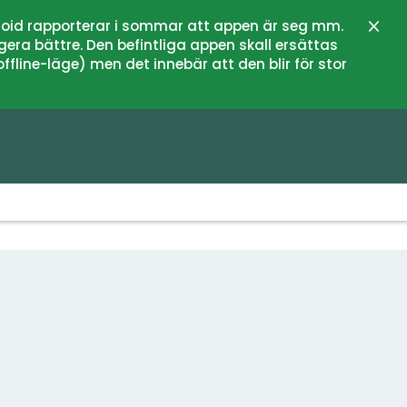
oid rapporterar i sommar att appen är seg mm.
Sulje
gera bättre. Den befintliga appen skall ersättas
fline-läge) men det innebär att den blir för stor