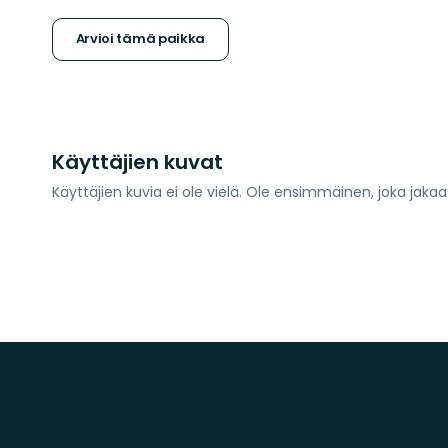
tähteä
Arvioi tämä paikka
Käyttäjien kuvat
Käyttäjien kuvia ei ole vielä. Ole ensimmäinen, joka jaka