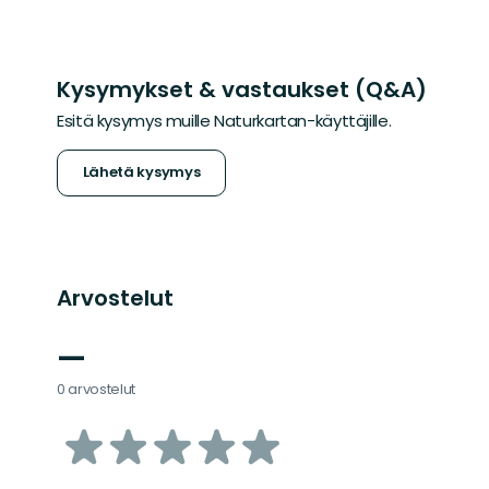
Kysymykset & vastaukset (Q&A)
Esitä kysymys muille Naturkartan-käyttäjille.
Lähetä kysymys
Arvostelut
—
0 arvostelut
/5