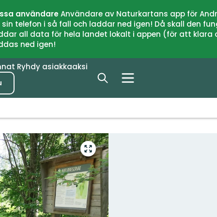
issa användare
Användare av Naturkartans app för Andr
n telefon i så fall och laddar ned igen! Då skall den fun
 all data för hela landet lokalt i appen (för att klara of
addas ned igen!
nnat
Ryhdy asiakkaaksi
u
Siirry
koko
näytön
alueelle