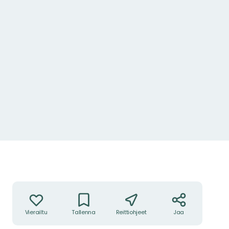
Toiminnot
Vierailtu
Tallenna
Reittiohjeet
Jaa