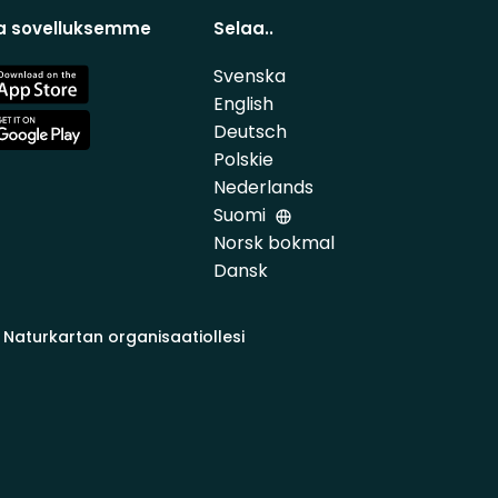
a sovelluksemme
Selaa..
Svenska
e
English
Deutsch
e
Polskie
Nederlands
Suomi
Norsk bokmal
Dansk
 Naturkartan organisaatiollesi