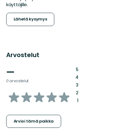
käyttäjille.
Lähetä kysymys
Arvostelut
—
:
5
:
4
0 arvostelut
:
3
/5
:
2
:
1
tähteä
Arvioi tämä paikka