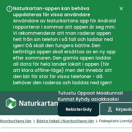
Naturkartan-appen kan behöva
Sulje
uppdateras för vissa användare
Användare av Naturkartans app för Android
rapporterar i sommar att appen är seg mm.
Vi rekommenderar att man raderar appen
helt från sin telefon i så fall och laddar ned
igen! Då skall den fungera bättre. Den
befintliga appen skall ersättas av en ny app
efter sommaren. Den gamla appen laddar
all data för hela landet lokalt i appen (för
att klara offline-läge) men det innebär att
den blir för stor för vissa telefoner - då
behöver den raderas och laddas ned igen!
Tutustu
Oppaat
Maakunnat
Kunnat
Ryhdy asiakkaaksi
Rekisteröidy
Kirjaud
Norrbottens län
Bästa fisket i Norrbottens län
Fiskeplats Lomtj