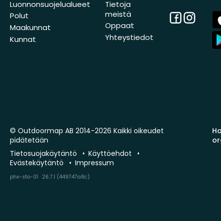
Luonnonsuojelualueet
Tietoja
meistä
Facebook
Instagra
A
Polut
St
Oppaat
Maakunnat
A
Yhteystiedot
Kunnat
St
© Outdoormap AB 2014-2026 Kaikki oikeudet
Ha
pidätetään
or
Tietosuojakäytäntö
Käyttöehdot
Evästekäytäntö
Impressum
phx-sto-01 · 26.7.1 (449747a8c)