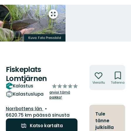
Siirry
koko
näytön
alueelle
Kuva: Foto Pressbild
Fiskeplats
Toiminnot
Lomtjärnen
Vierailtu
Tallenna
/5
Kalastus
tähteä
arvioi tämä
Kalastuslupa
paikka!
Kunta:
Norrbottens län
Tule
6620.75 km päässä sinusta
tänne
Katso kartalta
julkisilla