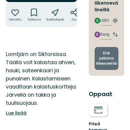
liikennevä
Toiminnot
lineillä
Lähtö
Vierailtu
Tallenna
Reittiohjeet
Jaa
A
Etsi
lähin
pysäkki
Saapuminen
B
Vaihda
lähtö-
ja
saapum
Kuvaus
Etsi
Lomtjärn on Sikforsissa.
julkista
Täällä voit kalastaa ahven,
liikennettä
hauki, sateenkaari ja
punainen. Kalastamiseen
vaaditaan kalastuskortteja.
Oppaat
Järvellä on takka ja
tuulisuojaus.
Lue lisää
Piteå