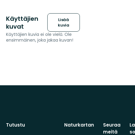
Käyttäjien
Lisää
kuvat
kuvia
Käyttäjien kuvia ei ole vielä. Ole
ensimmäinen, joka jakaa kuvan!
Tutustu
Naturkartan
Seuraa
L
meitä
s