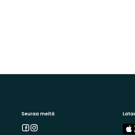
Seuraa meitä
Lata
Facebook
Instagram
App
Stor