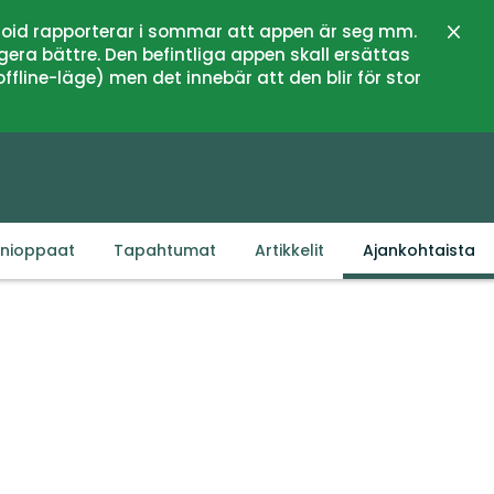
oid rapporterar i sommar att appen är seg mm.
Sulje
gera bättre. Den befintliga appen skall ersättas
fline-läge) men det innebär att den blir för stor
inioppaat
Tapahtumat
Artikkelit
Ajankohtaista