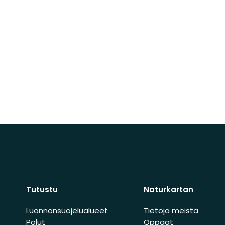
Tutustu
Naturkartan
Luonnonsuojelualueet
Tietoja meistä
Polut
Oppaat