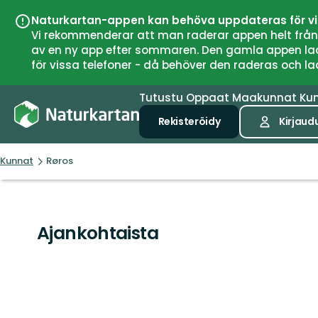
Naturkartan-appen kan behöva uppdateras för v
Vi rekommenderar att man raderar appen helt från si
av en ny app efter sommaren. Den gamla appen laddar
för vissa telefoner - då behöver den raderas och l
Tutustu
Oppaat
Maakunnat
Ku
Rekisteröidy
Kirjaud
Kunnat
Røros
Ajankohtaista