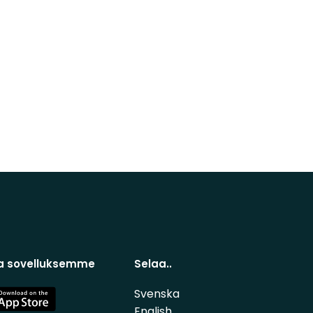
a sovelluksemme
Selaa..
Svenska
e
English