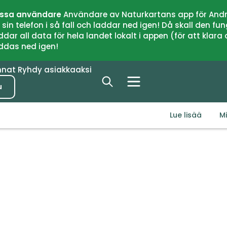
issa användare
Användare av Naturkartans app för Andr
n telefon i så fall och laddar ned igen! Då skall den fun
 all data för hela landet lokalt i appen (för att klara of
addas ned igen!
nnat
Ryhdy asiakkaaksi
u
Lue lisää
M