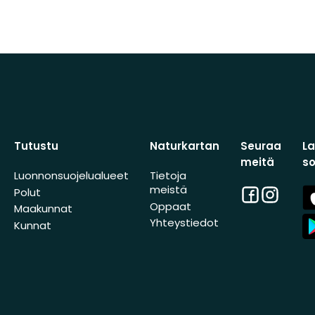
Tutustu
Naturkartan
Seuraa
L
meitä
s
Luonnonsuojelualueet
Tietoja
meistä
Facebook
Instagra
A
Polut
St
Oppaat
Maakunnat
A
Yhteystiedot
Kunnat
St