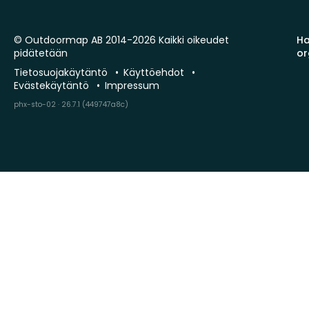
© Outdoormap AB 2014-2026 Kaikki oikeudet
Ha
pidätetään
or
Tietosuojakäytäntö
Käyttöehdot
Evästekäytäntö
Impressum
phx-sto-02 · 26.7.1 (449747a8c)