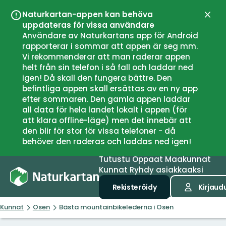
Naturkartan-appen kan behöva
Sulje
uppdateras för vissa användare
Användare av Naturkartans app för Android
rapporterar i sommar att appen är seg mm.
Vi rekommenderar att man raderar appen
helt från sin telefon i så fall och laddar ned
igen! Då skall den fungera bättre. Den
befintliga appen skall ersättas av en ny app
efter sommaren. Den gamla appen laddar
all data för hela landet lokalt i appen (för
att klara offline-läge) men det innebär att
den blir för stor för vissa telefoner - då
behöver den raderas och laddas ned igen!
Tutustu
Oppaat
Maakunnat
Kunnat
Ryhdy asiakkaaksi
Rekisteröidy
Kirjaud
Kunnat
Osen
Bästa mountainbikelederna i Osen