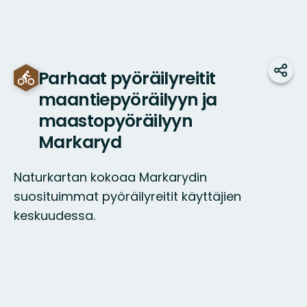
Parhaat pyöräilyreitit
Jaa
maantiepyöräilyyn ja
maastopyöräilyyn
Markaryd
Naturkartan kokoaa Markarydin
suosituimmat pyöräilyreitit käyttäjien
keskuudessa.
Kartta