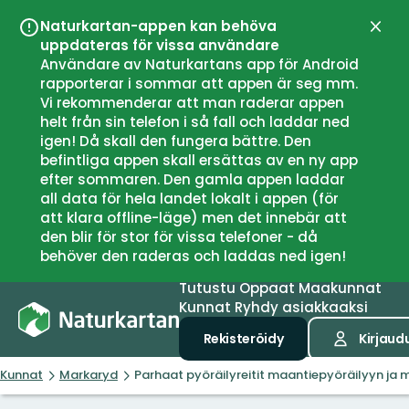
Naturkartan-appen kan behöva
Sulje
uppdateras för vissa användare
Användare av Naturkartans app för Android
rapporterar i sommar att appen är seg mm.
Vi rekommenderar att man raderar appen
helt från sin telefon i så fall och laddar ned
igen! Då skall den fungera bättre. Den
befintliga appen skall ersättas av en ny app
efter sommaren. Den gamla appen laddar
all data för hela landet lokalt i appen (för
att klara offline-läge) men det innebär att
den blir för stor för vissa telefoner - då
behöver den raderas och laddas ned igen!
Tutustu
Oppaat
Maakunnat
Kunnat
Ryhdy asiakkaaksi
Rekisteröidy
Kirjaud
Kunnat
Markaryd
Parhaat pyöräilyreitit maantiepyöräilyyn ja