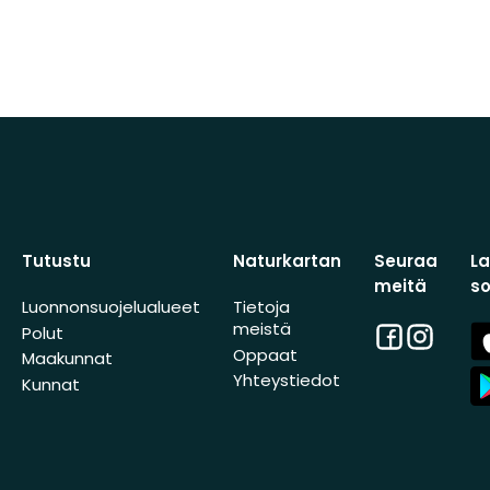
Tutustu
Naturkartan
Seuraa
L
meitä
s
Luonnonsuojelualueet
Tietoja
meistä
Facebook
Instagra
A
Polut
St
Oppaat
Maakunnat
A
Yhteystiedot
Kunnat
St