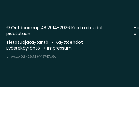
© Outdoormap AB 2014-2026 Kaikki oikeudet
Ha
pidätetään
or
Tietosuojakäytäntö
Käyttöehdot
Evästekäytäntö
Impressum
phx-sto-02 · 26.7.1 (449747a8c)