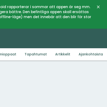
oid rapporterar i sommar att appen är seg mm.
Sulje
gera bättre. Den befintliga appen skall ersättas
fline-läge) men det innebär att den blir för stor
inioppaat
Tapahtumat
Artikkelit
Ajankohtaista