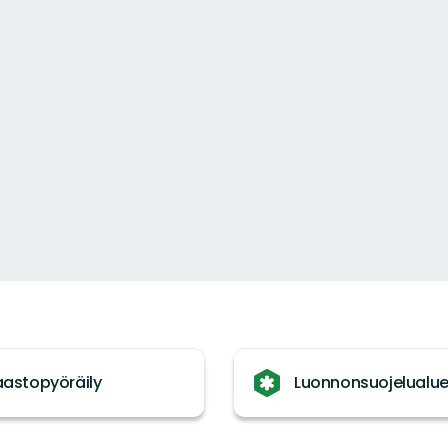
astopyöräily
Luonnonsuojelualu