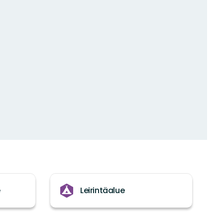
e
Leirintäalue