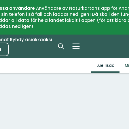
issa användare
Användare av Naturkartans app för Andr
n telefon i så fall och laddar ned igen! Då skall den fun
 all data för hela landet lokalt i appen (för att klara of
addas ned igen!
nnat
Ryhdy asiakkaaksi
u
Lue lisää
M