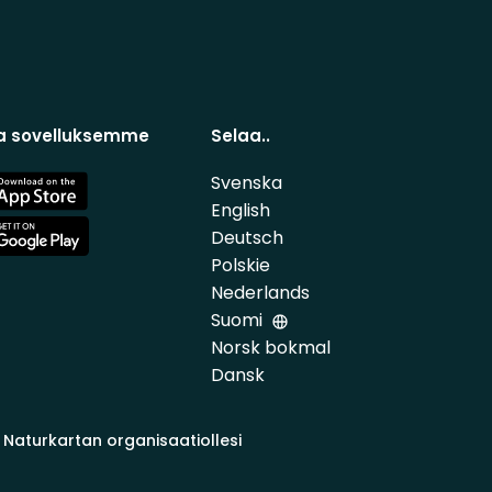
a sovelluksemme
Selaa..
Svenska
e
English
Deutsch
e
Polskie
Nederlands
Suomi
Norsk bokmal
Dansk
 Naturkartan organisaatiollesi