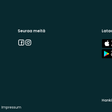
Seuraa meitä
Lata
Facebook
Instagram
App
Stor
App
Stor
Hanki
Impressum