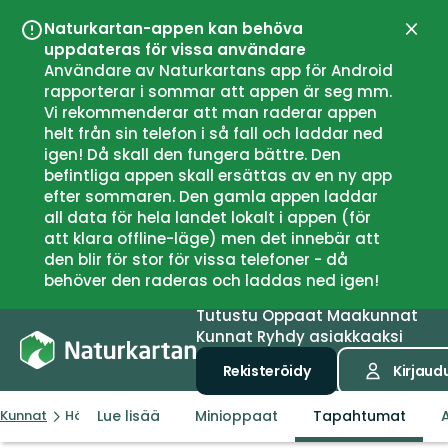
Naturkartan-appen kan behöva
Sulje
uppdateras för vissa användare
Användare av Naturkartans app för Android
rapporterar i sommar att appen är seg mm.
Vi rekommenderar att man raderar appen
helt från sin telefon i så fall och laddar ned
igen! Då skall den fungera bättre. Den
befintliga appen skall ersättas av en ny app
efter sommaren. Den gamla appen laddar
all data för hela landet lokalt i appen (för
att klara offline-läge) men det innebär att
den blir för stor för vissa telefoner - då
behöver den raderas och laddas ned igen!
Tutustu
Oppaat
Maakunnat
Kunnat
Ryhdy asiakkaaksi
Rekisteröidy
Kirjaud
Lue lisää
Minioppaat
Tapahtumat
A
Kunnat
Höganäs