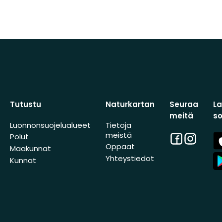
Tutustu
Naturkartan
Seuraa
L
meitä
s
Luonnonsuojelualueet
Tietoja
meistä
Facebook
Instagra
A
Polut
St
Oppaat
Maakunnat
A
Yhteystiedot
Kunnat
St