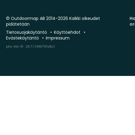
© Outdoormap AB 2014-2026 Kaikki oikeudet
Ha
pidätetään
or
Tietosuojakäytäntö
Käyttöehdot
Evästekäytäntö
Impressum
phx-sto-01 · 26.7.1 (449747a8c)