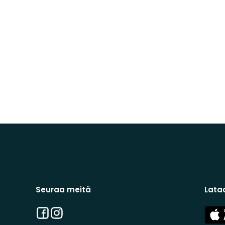
Seuraa meitä
Lata
Facebook
Instagram
App
Stor