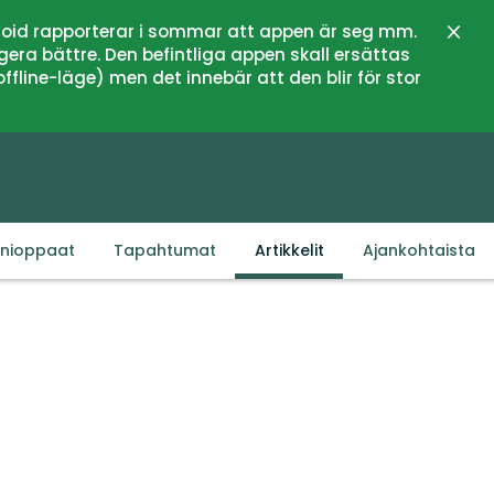
oid rapporterar i sommar att appen är seg mm.
Sulje
gera bättre. Den befintliga appen skall ersättas
fline-läge) men det innebär att den blir för stor
inioppaat
Tapahtumat
Artikkelit
Ajankohtaista