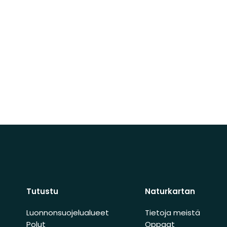
Tutustu
Naturkartan
Luonnonsuojelualueet
Tietoja meistä
Polut
Oppaat