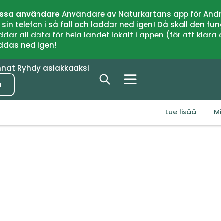
issa användare
Användare av Naturkartans app för Andr
n telefon i så fall och laddar ned igen! Då skall den fun
 all data för hela landet lokalt i appen (för att klara of
addas ned igen!
nnat
Ryhdy asiakkaaksi
u
Lue lisää
M