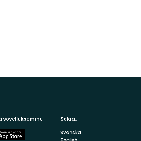
a sovelluksemme
Selaa..
Svenska
e
English