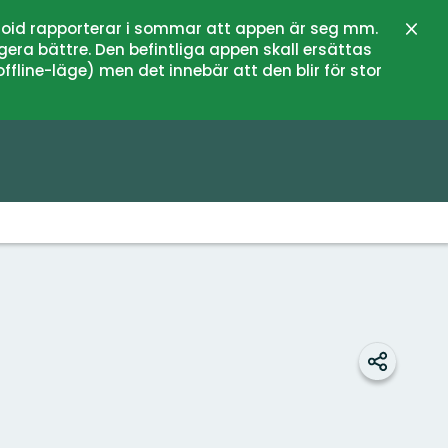
oid rapporterar i sommar att appen är seg mm.
Sulje
gera bättre. Den befintliga appen skall ersättas
fline-läge) men det innebär att den blir för stor
Jaa