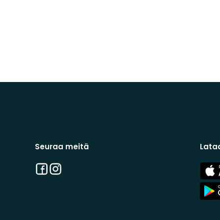
Seuraa meitä
Lata
Facebook
Instagram
App
Stor
App
Stor