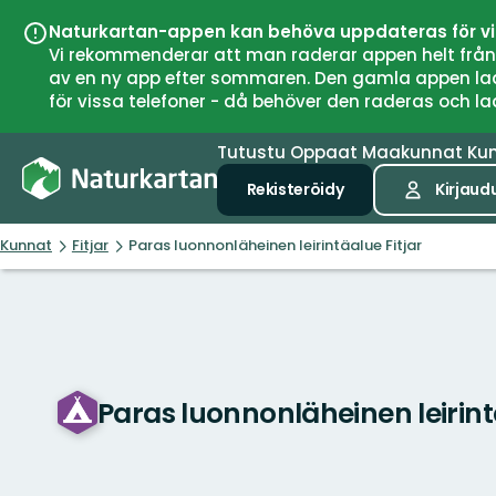
Naturkartan-appen kan behöva uppdateras för v
Vi rekommenderar att man raderar appen helt från si
av en ny app efter sommaren. Den gamla appen laddar
för vissa telefoner - då behöver den raderas och l
Tutustu
Oppaat
Maakunnat
Ku
Rekisteröidy
Kirjaud
Kunnat
Fitjar
Paras luonnonläheinen leirintäalue Fitjar
Paras luonnonläheinen leirint