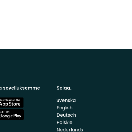
a sovelluksemme
Selaa..
Svenska
e
English
Deutsch
e
Polskie
Nederlands