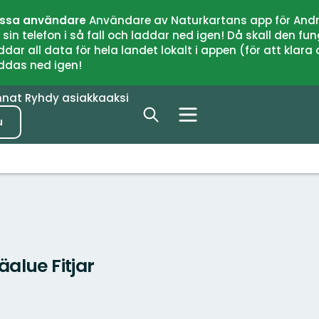
issa användare
Användare av Naturkartans app för Andr
n telefon i så fall och laddar ned igen! Då skall den fun
 all data för hela landet lokalt i appen (för att klara of
addas ned igen!
nnat
Ryhdy asiakkaaksi
u
äalue Fitjar