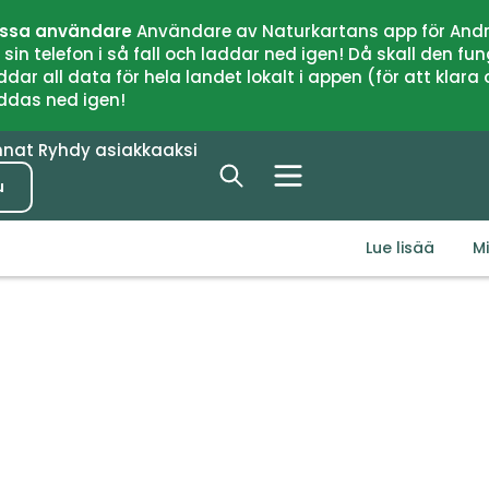
issa användare
Användare av Naturkartans app för Andr
n telefon i så fall och laddar ned igen! Då skall den fun
 all data för hela landet lokalt i appen (för att klara of
addas ned igen!
nnat
Ryhdy asiakkaaksi
u
Lue lisää
M