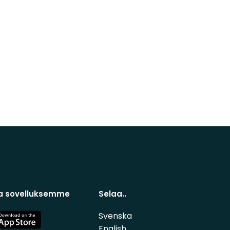
a sovelluksemme
Selaa..
Svenska
e
English