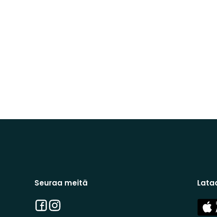
Seuraa meitä
Lata
Facebook
Instagram
App
Stor