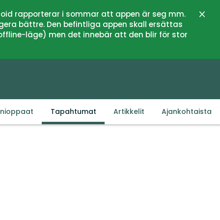
oid rapporterar i sommar att appen är seg mm.
Sulje
gera bättre. Den befintliga appen skall ersättas
fline-läge) men det innebär att den blir för stor
inioppaat
Tapahtumat
Artikkelit
Ajankohtaista