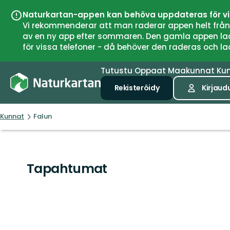
Naturkartan-appen kan behöva uppdateras för v
Vi rekommenderar att man raderar appen helt från si
av en ny app efter sommaren. Den gamla appen laddar
för vissa telefoner - då behöver den raderas och l
Tutustu
Oppaat
Maakunnat
Ku
Rekisteröidy
Kirjaud
Kunnat
Falun
Tapahtumat