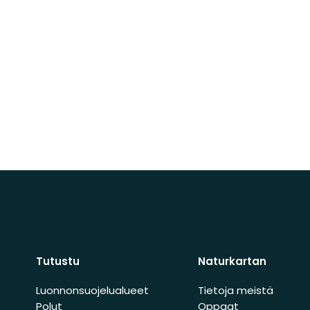
Tutustu
Naturkartan
Luonnonsuojelualueet
Tietoja meistä
Polut
Oppaat