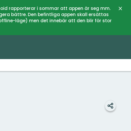
oid rapporterar i sommar att appen är seg mm.
Sulje
gera bättre. Den befintliga appen skall ersättas
fline-läge) men det innebär att den blir för stor
Jaa