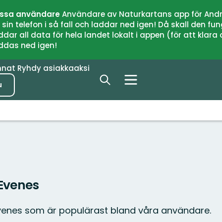
issa användare
Användare av Naturkartans app för Andr
n telefon i så fall och laddar ned igen! Då skall den fun
 all data för hela landet lokalt i appen (för att klara of
addas ned igen!
nnat
Ryhdy asiakkaaksi
u
 Evenes
Evenes som är populärast bland våra användare.