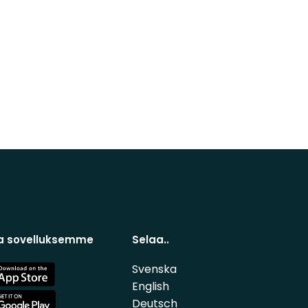
a sovelluksemme
Selaa..
Svenska
e
English
Deutsch