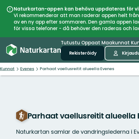
Naturkartan-appen kan behöva uppdateras för v
Vi rekommenderar att man raderar appen helt från si
av en ny app efter sommaren. Den gamla appen laddar
för vissa telefoner - då behöver den raderas och l
Tutustu
Oppaat
Maakunnat
Ku
Rekisteröidy
Kirjaud
Kunnat
Evenes
Parhaat vaellusreitit alueella Evenes
Parhaat vaellusreitit alueella
Naturkartan samlar de vandringslederna i 