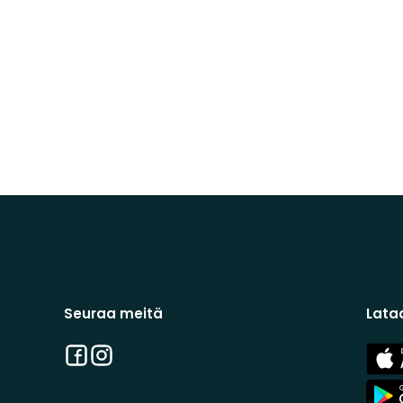
Seuraa meitä
Lata
Facebook
Instagram
App
Stor
App