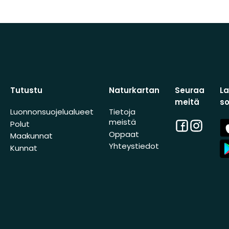
Tutustu
Naturkartan
Seuraa
L
meitä
s
Luonnonsuojelualueet
Tietoja
meistä
Facebook
Instagra
A
Polut
St
Oppaat
Maakunnat
A
Yhteystiedot
Kunnat
St