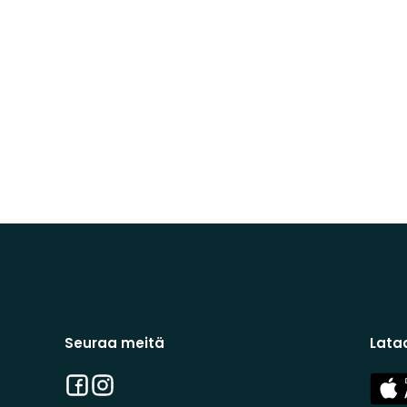
Seuraa meitä
Lata
Facebook
Instagram
App
Stor