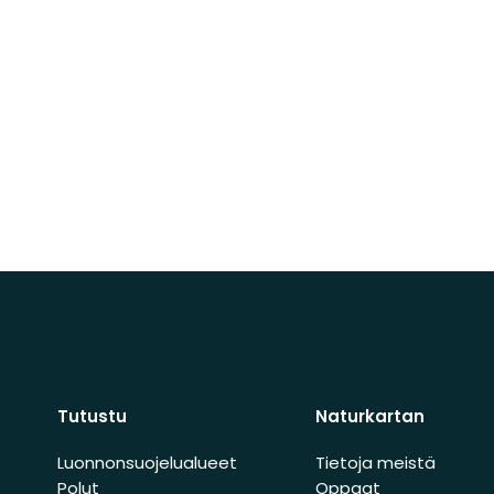
Tutustu
Naturkartan
Luonnonsuojelualueet
Tietoja meistä
Polut
Oppaat