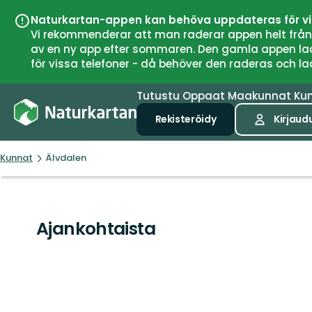
Naturkartan-appen kan behöva uppdateras för v
Vi rekommenderar att man raderar appen helt från si
av en ny app efter sommaren. Den gamla appen laddar
för vissa telefoner - då behöver den raderas och l
Tutustu
Oppaat
Maakunnat
Ku
Rekisteröidy
Kirjaud
Kunnat
Älvdalen
Ajankohtaista