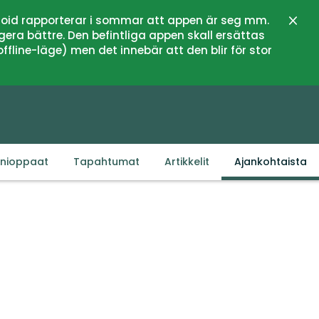
oid rapporterar i sommar att appen är seg mm.
Sulje
gera bättre. Den befintliga appen skall ersättas
fline-läge) men det innebär att den blir för stor
inioppaat
Tapahtumat
Artikkelit
Ajankohtaista