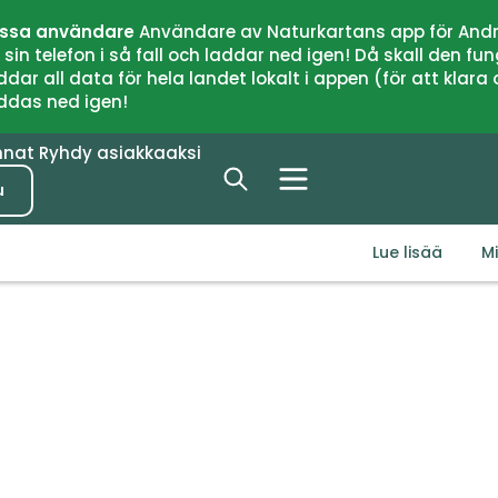
issa användare
Användare av Naturkartans app för Andr
n telefon i så fall och laddar ned igen! Då skall den fun
 all data för hela landet lokalt i appen (för att klara of
addas ned igen!
nnat
Ryhdy asiakkaaksi
u
Lue lisää
M