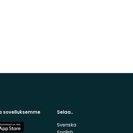
a sovelluksemme
Selaa..
Svenska
e
English