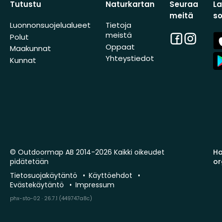
Tutustu
Naturkartan
Seuraa
L
meitä
s
Luonnonsuojelualueet
Tietoja
meistä
Facebook
Instagra
A
Polut
St
Oppaat
Maakunnat
A
Yhteystiedot
Kunnat
St
© Outdoormap AB 2014-2026 Kaikki oikeudet
Ha
pidätetään
or
Tietosuojakäytäntö
Käyttöehdot
Evästekäytäntö
Impressum
phx-sto-02 · 26.7.1 (449747a8c)