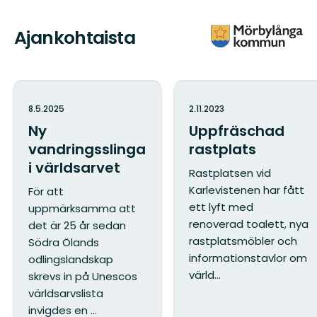
Ajankohtaista
8.5.2025
2.11.2023
Ny
Uppfräschad
vandringsslinga
rastplats
i världsarvet
Rastplatsen vid
Karlevistenen har fått
För att
ett lyft med
uppmärksamma att
renoverad toalett, nya
det är 25 år sedan
rastplatsmöbler och
Södra Ölands
informationstavlor om
odlingslandskap
värld...
skrevs in på Unescos
världsarvslista
invigdes en ...