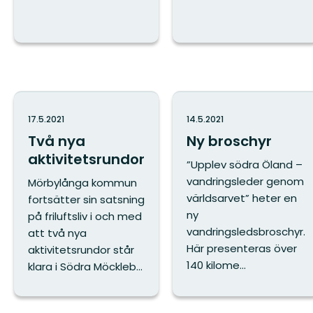
17.5.2021
14.5.2021
Två nya
Ny broschyr
aktivitetsrundor
”Upplev södra Öland –
vandringsleder genom
Mörbylånga kommun
världsarvet” heter en
fortsätter sin satsning
ny
på friluftsliv i och med
vandringsledsbroschyr.
att två nya
Här presenteras över
aktivitetsrundor står
140 kilome...
klara i Södra Möckleb...