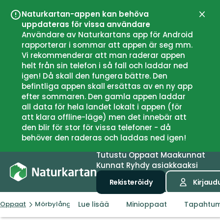
Naturkartan-appen kan behöva
Sulje
uppdateras för vissa användare
Användare av Naturkartans app för Android
rapporterar i sommar att appen är seg mm.
Vi rekommenderar att man raderar appen
helt från sin telefon i så fall och laddar ned
igen! Då skall den fungera bättre. Den
befintliga appen skall ersättas av en ny app
efter sommaren. Den gamla appen laddar
all data för hela landet lokalt i appen (för
att klara offline-läge) men det innebär att
den blir för stor för vissa telefoner - då
behöver den raderas och laddas ned igen!
Tutustu
Oppaat
Maakunnat
Kunnat
Ryhdy asiakkaaksi
Rekisteröidy
Kirjaud
Lue lisää
Minioppaat
Tapahtu
Oppaat
Mörbylånga kommun - Öland