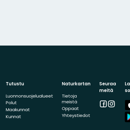
Tutustu
Naturkartan
Seuraa
L
meitä
s
Luonnonsuojelualueet
Tietoja
meistä
Facebook
Instagra
A
Polut
St
Oppaat
Maakunnat
A
Yhteystiedot
Kunnat
St