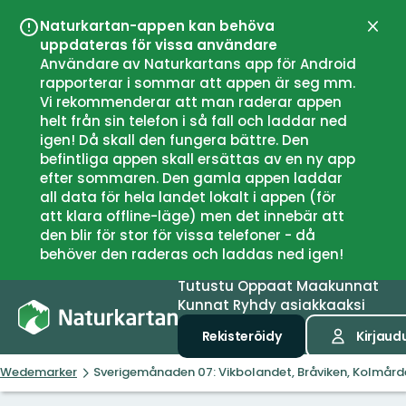
Naturkartan-appen kan behöva
Sulje
uppdateras för vissa användare
Användare av Naturkartans app för Android
rapporterar i sommar att appen är seg mm.
Vi rekommenderar att man raderar appen
helt från sin telefon i så fall och laddar ned
igen! Då skall den fungera bättre. Den
befintliga appen skall ersättas av en ny app
efter sommaren. Den gamla appen laddar
all data för hela landet lokalt i appen (för
att klara offline-läge) men det innebär att
den blir för stor för vissa telefoner - då
behöver den raderas och laddas ned igen!
Tutustu
Oppaat
Maakunnat
Kunnat
Ryhdy asiakkaaksi
Rekisteröidy
Kirjaud
Wedemarker
Sverigemånaden 07: Vikbolandet, Bråviken, Kolmård