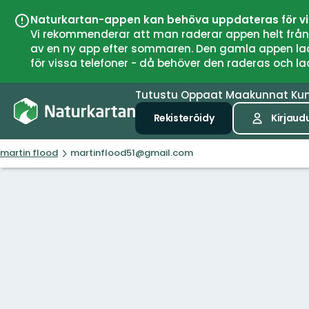
Naturkartan-appen kan behöva uppdateras för v
Vi rekommenderar att man raderar appen helt från si
av en ny app efter sommaren. Den gamla appen laddar
för vissa telefoner - då behöver den raderas och l
Tutustu
Oppaat
Maakunnat
Ku
Rekisteröidy
Kirjaud
martin flood
martinflood51@gmail.com