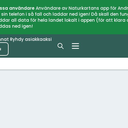
issa användare
Användare av Naturkartans app för Andr
n telefon i så fall och laddar ned igen! Då skall den fun
 all data för hela landet lokalt i appen (för att klara of
addas ned igen!
nnat
Ryhdy asiakkaaksi
u