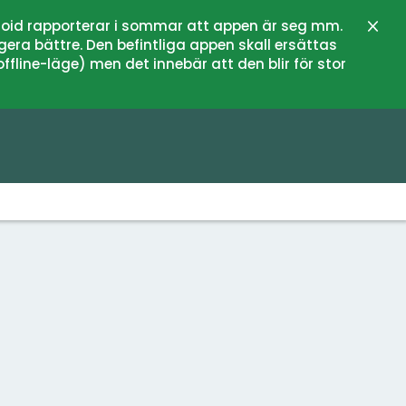
oid rapporterar i sommar att appen är seg mm.
Sulje
gera bättre. Den befintliga appen skall ersättas
fline-läge) men det innebär att den blir för stor