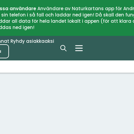
issa användare
Användare av Naturkartans app för Andr
n telefon i så fall och laddar ned igen! Då skall den fun
 all data för hela landet lokalt i appen (för att klara of
addas ned igen!
nnat
Ryhdy asiakkaaksi
u