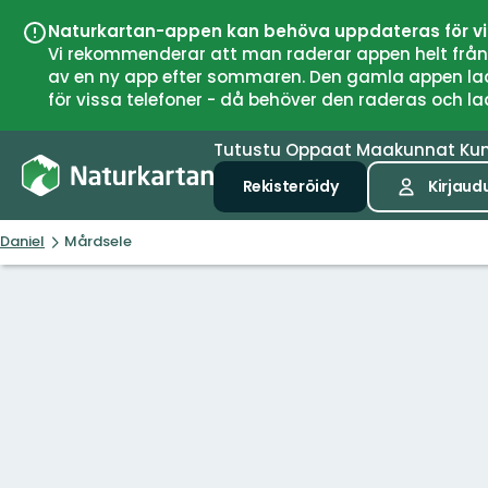
Naturkartan-appen kan behöva uppdateras för v
Vi rekommenderar att man raderar appen helt från si
av en ny app efter sommaren. Den gamla appen laddar
för vissa telefoner - då behöver den raderas och l
Tutustu
Oppaat
Maakunnat
Ku
Rekisteröidy
Kirjaud
Daniel
Mårdsele