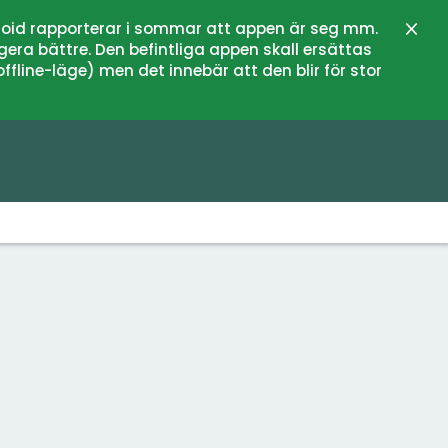
oid rapporterar i sommar att appen är seg mm.
Sulje
gera bättre. Den befintliga appen skall ersättas
fline-läge) men det innebär att den blir för stor