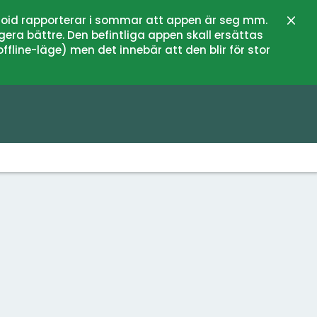
oid rapporterar i sommar att appen är seg mm.
Sulje
gera bättre. Den befintliga appen skall ersättas
fline-läge) men det innebär att den blir för stor