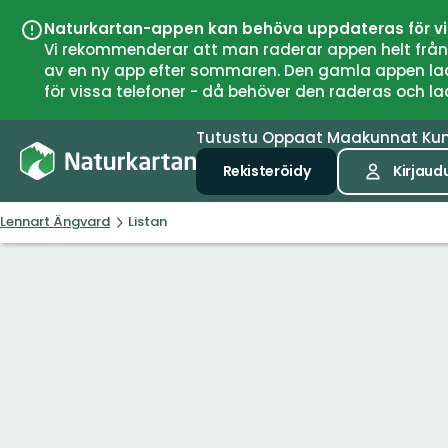
Naturkartan-appen kan behöva uppdateras för v
Vi rekommenderar att man raderar appen helt från si
av en ny app efter sommaren. Den gamla appen laddar
för vissa telefoner - då behöver den raderas och l
Tutustu
Oppaat
Maakunnat
Ku
Rekisteröidy
Kirjaud
Lennart Ängvard
Listan