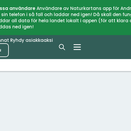
issa användare
Användare av Naturkartans app för Andr
n telefon i så fall och laddar ned igen! Då skall den fun
 all data för hela landet lokalt i appen (för att klara of
addas ned igen!
nnat
Ryhdy asiakkaaksi
u