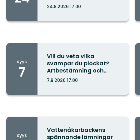
svamputställning på
24.8.2026 17.00
Naturcentrum
Kaupunki:
Vill du veta vilka
syys
svampar du plockat?
7
Artbestämning och
svamputställning på
7.9.2026 17.00
Naturcentrum
Kaupunki:
Vattenåkarbackens
syys
spännande lämningar