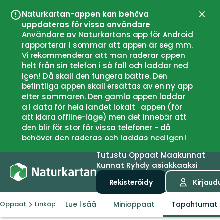
Naturkartan-appen kan behöva
Sulje
uppdateras för vissa användare
Användare av Naturkartans app för Android
rapporterar i sommar att appen är seg mm.
Vi rekommenderar att man raderar appen
helt från sin telefon i så fall och laddar ned
igen! Då skall den fungera bättre. Den
befintliga appen skall ersättas av en ny app
efter sommaren. Den gamla appen laddar
all data för hela landet lokalt i appen (för
att klara offline-läge) men det innebär att
den blir för stor för vissa telefoner - då
behöver den raderas och laddas ned igen!
Tutustu
Oppaat
Maakunnat
Kunnat
Ryhdy asiakkaaksi
Rekisteröidy
Kirjaud
Lue lisää
Minioppaat
Tapahtumat
Oppaat
Linköpings kommun