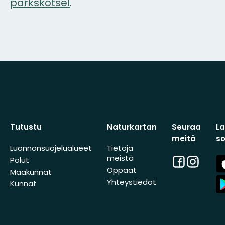
parkskötsel
.
Tutustu
Naturkartan
Seuraa
L
meitä
s
Luonnonsuojelualueet
Tietoja
meistä
Facebook
Instagra
A
Polut
St
Oppaat
Maakunnat
A
Yhteystiedot
Kunnat
St