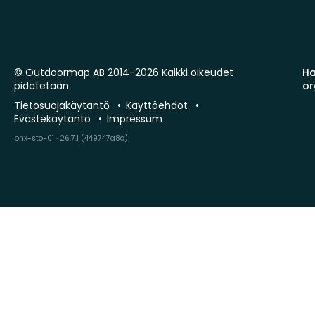
© Outdoormap AB 2014-2026 Kaikki oikeudet
Ha
pidätetään
or
Tietosuojakäytäntö
Käyttöehdot
Evästekäytäntö
Impressum
phx-sto-01 · 26.7.1 (449747a8c)