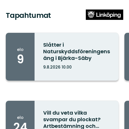
Tapahtumat
Slåtter i
elo
Naturskyddsföreningens
9
äng i Bjärka-Säby
9.8.2026 10.00
Kaupunki:
Vill du veta vilka
elo
svampar du plockat?
24
Artbestämning och