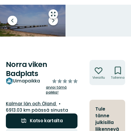
Siirry
koko
Edellinen
Seuraava
näytön
dia
dia
alueelle
Norra viken
Toiminnot
Badplats
Vierailtu
Tallenna
/5
Uimapaikka
tähteä
arvioi tämä
paikka!
Kunta:
Kalmar län och Öland
Tule
6913.03 km päässä sinusta
tänne
Katso kartalta
julkisilla
liikennevä