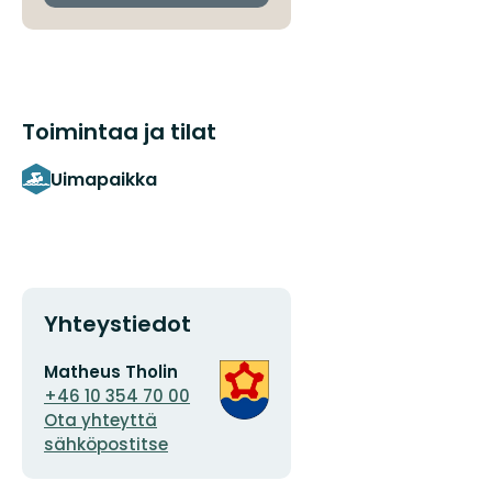
Toimintaa ja tilat
Uimapaikka
Yhteystiedot
Sähköpostiosoite
Organisaation
Matheus Tholin
logotyyppi
+46 10 354 70 00
Ota yhteyttä
sähköpostitse