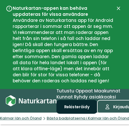
Naturkartan-appen kan behöva
Sulje
uppdateras för vissa användare
Användare av Naturkartans app för Android
rapporterar i sommar att appen är seg mm.
Vi rekommenderar att man raderar appen
helt från sin telefon i så fall och laddar ned
igen! Då skall den fungera bättre. Den
befintliga appen skall ersättas av en ny app
efter sommaren. Den gamla appen laddar
all data för hela landet lokalt i appen (för
att klara offline-läge) men det innebär att
den blir för stor för vissa telefoner - då
behöver den raderas och laddas ned igen!
Tutustu
Oppaat
Maakunnat
Kunnat
Ryhdy asiakkaaksi
Rekisteröidy
Kirjaud
Kalmar län och Öland
Bästa badplatserna i Kalmar län och Ölan