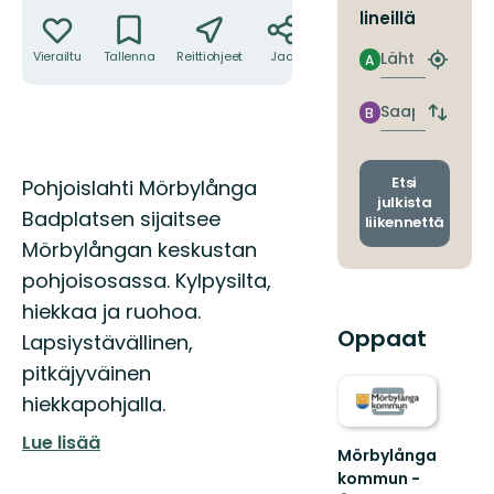
Toiminnot
lineillä
Lähtö
Vierailtu
Tallenna
Reittiohjeet
Jaa
A
Etsi
lähin
pysäkki
Saapuminen
B
Vaihda
lähtö-
ja
saapum
Kuvaus
Etsi
Pohjoislahti Mörbylånga
julkista
Badplatsen sijaitsee
liikennettä
Mörbylångan keskustan
pohjoisosassa. Kylpysilta,
hiekkaa ja ruohoa.
Oppaat
Lapsiystävällinen,
pitkäjyväinen
hiekkapohjalla.
Lue lisää
Mörbylånga
kommun -