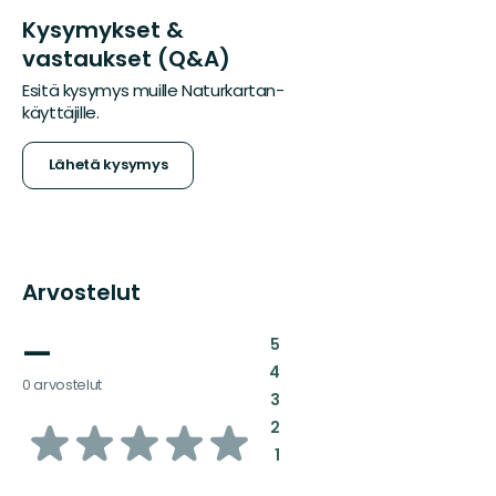
Kysymykset &
vastaukset (Q&A)
Esitä kysymys muille Naturkartan-
käyttäjille.
Lähetä kysymys
Arvostelut
—
:
5
:
4
0 arvostelut
:
3
/5
:
2
:
1
tähteä