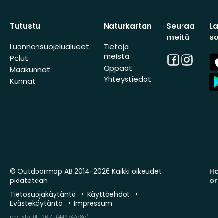
Tutustu
Naturkartan
Seuraa
L
meitä
s
Luonnonsuojelualueet
Tietoja
meistä
Facebook
Instagra
A
Polut
St
Oppaat
Maakunnat
A
Yhteystiedot
Kunnat
St
© Outdoormap AB 2014-2026 Kaikki oikeudet
Ha
pidätetään
or
Tietosuojakäytäntö
Käyttöehdot
Evästekäytäntö
Impressum
phx-sto-01 · 26.7.1 (449747a8c)