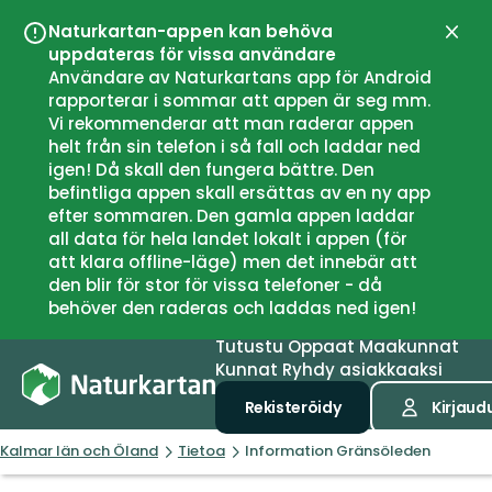
Naturkartan-appen kan behöva
Sulje
uppdateras för vissa användare
Användare av Naturkartans app för Android
rapporterar i sommar att appen är seg mm.
Vi rekommenderar att man raderar appen
helt från sin telefon i så fall och laddar ned
igen! Då skall den fungera bättre. Den
befintliga appen skall ersättas av en ny app
efter sommaren. Den gamla appen laddar
all data för hela landet lokalt i appen (för
att klara offline-läge) men det innebär att
den blir för stor för vissa telefoner - då
behöver den raderas och laddas ned igen!
Tutustu
Oppaat
Maakunnat
Kunnat
Ryhdy asiakkaaksi
Rekisteröidy
Kirjaud
Kalmar län och Öland
Tietoa
Information Gränsöleden