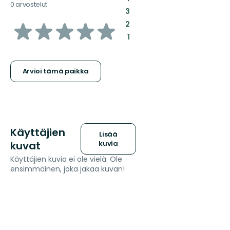
0 arvostelut
:
3
/5
:
2
:
1
tähteä
Arvioi tämä paikka
Käyttäjien
Lisää
kuvat
kuvia
Käyttäjien kuvia ei ole vielä. Ole
ensimmäinen, joka jakaa kuvan!