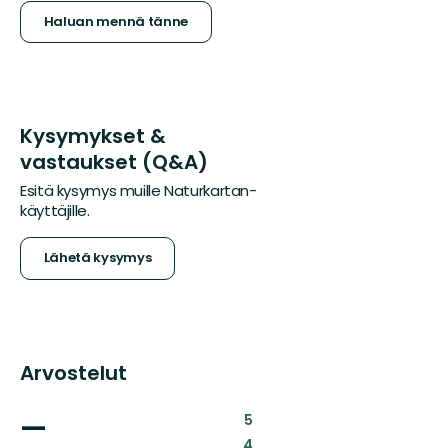
Haluan mennä tänne
Kysymykset &
vastaukset (Q&A)
Esitä kysymys muille Naturkartan-
käyttäjille.
Lähetä kysymys
Arvostelut
—
:
5
:
4