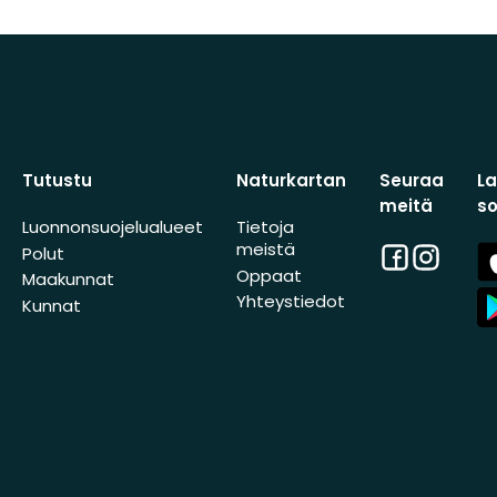
Tutustu
Naturkartan
Seuraa
L
meitä
s
Luonnonsuojelualueet
Tietoja
meistä
Facebook
Instagra
A
Polut
St
Oppaat
Maakunnat
A
Yhteystiedot
Kunnat
St