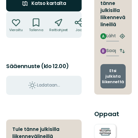
tänne
Katso kartalta
julkisilla
Toiminnot
liikennevä
lineillä
Vierailtu
Tallenna
Reittiohjeet
Jaa
Lähtö
A
Etsi
lähin
pysäkki
Saapuminen
B
Vaihda
lähtö-
ja
Sääennuste (klo 12.00)
saapum
Etsi
julkista
liikennettä
Ladataan…
Oppaat
Tule tänne julkisilla
liikennevälineillä