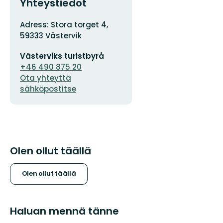
Yhteystiedot
Osoite
Adress: Stora torget 4,
59333 Västervik
Sähköpostiosoite
Västerviks turistbyrå
+46 490 875 20
Ota yhteyttä
sähköpostitse
Olen ollut täällä
Olen ollut täällä
Haluan mennä tänne