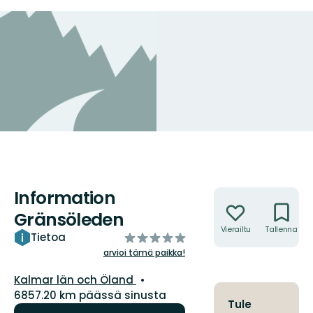
Information
Toiminnot
Gränsöleden
Vierailtu
Tallenna
/5
Tietoa
tähteä
arvioi tämä paikka!
Kunta:
Kalmar län och Öland
6857.20 km päässä sinusta
Tule