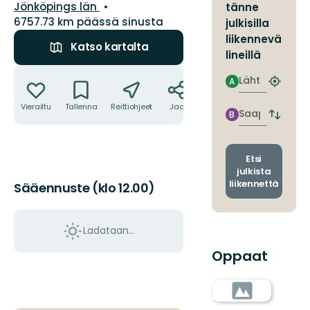
Kunta:
Jönköpings län
tänne
6757.73 km päässä sinusta
julkisilla
liikennevä
Katso kartalta
lineillä
Toiminnot
Lähtö
A
Etsi
lähin
Vierailtu
Tallenna
Reittiohjeet
Jaa
pysäkki
Saapuminen
B
Vaihda
lähtö-
ja
saapum
Etsi
julkista
liikennettä
Sääennuste (klo 12.00)
Ladataan…
Oppaat