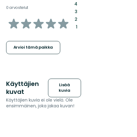
:
4
0 arvostelut
:
3
/5
:
2
:
1
tähteä
Arvioi tämä paikka
Käyttäjien
Lisää
kuvat
kuvia
Käyttäjien kuvia ei ole vielä. Ole
ensimmäinen, joka jakaa kuvan!