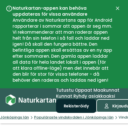
Naturkartan-appen kan behöva
Sulje
uppdateras för vissa användare
Användare av Naturkartans app för Android
rapporterar i sommar att appen är seg mm.
Vi rekommenderar att man raderar appen
helt från sin telefon i så fall och laddar ned
igen! Då skall den fungera bättre. Den
befintliga appen skall ersättas av en ny app
efter sommaren. Den gamla appen laddar
all data för hela landet lokalt i appen (för
att klara offline-läge) men det innebär att
den blir för stor för vissa telefoner - då
behöver den raderas och laddas ned igen!
Tutustu
Oppaat
Maakunnat
Kunnat
Ryhdy asiakkaaksi
Rekisteröidy
Kirjaud
Jönköpings län
Populäraste vindskydden i Jönköpings län
Vind