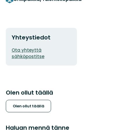
Yhteystiedot
Sähköpostiosoite
Ota yhteyttä
sähköpostitse
Olen ollut täällä
Olen ollut täällä
Haluan mennä tänne