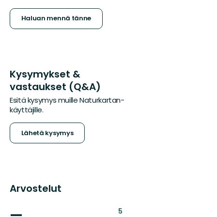
Haluan mennä tänne
Kysymykset &
vastaukset (Q&A)
Esitä kysymys muille Naturkartan-
käyttäjille.
Lähetä kysymys
Arvostelut
—
:
5