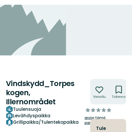
Vindskydd_Torpes
Toiminnot
kogen,
Vierailtu
Tallenna
Illernområdet
Tuulensuoja
/5
Levähdyspaikka
tähteä
arvioi tämä
Grillipaikka/Tulentekopaikka
paikka!
Tule