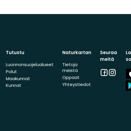
Tutustu
Naturkartan
Seuraa
L
meitä
s
Luonnonsuojelualueet
Tietoja
meistä
Facebook
Instagra
A
Polut
St
Oppaat
Maakunnat
A
Yhteystiedot
Kunnat
St