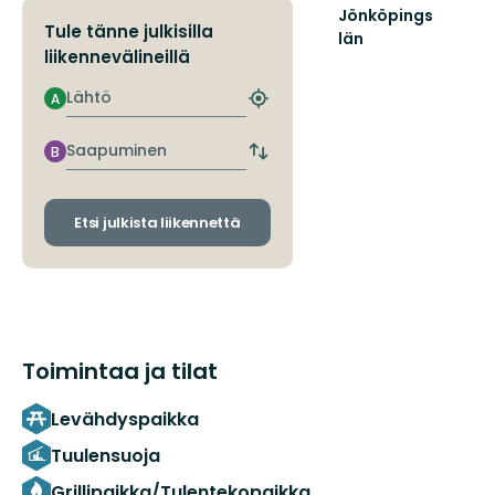
Jönköpings
Tule tänne julkisilla
län
liikennevälineillä
Lähtö
A
Etsi
lähin
pysäkki
Saapuminen
B
Vaihda
lähtö-
ja
saapumispysäkit
Etsi julkista liikennettä
Toimintaa ja tilat
Levähdyspaikka
Tuulensuoja
Grillipaikka/Tulentekopaikka