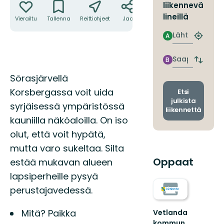
liikennevä
lineillä
Vierailtu
Tallenna
Reittiohjeet
Jaa
Lähtö
A
Etsi
lähin
pysäkki
Saapuminen
B
Vaihda
lähtö-
Kuvaus
Sörasjärvellä
ja
saapum
Korsbergassa voit uida
Etsi
julkista
syrjäisessä ympäristössä
liikennettä
kauniilla näköaloilla. On iso
olut, että voit hypätä,
mutta varo sukeltaa. Silta
Oppaat
estää mukavan alueen
lapsiperheille pysyä
perustajavedessä.
Mitä? Paikka
Vetlanda
kommun