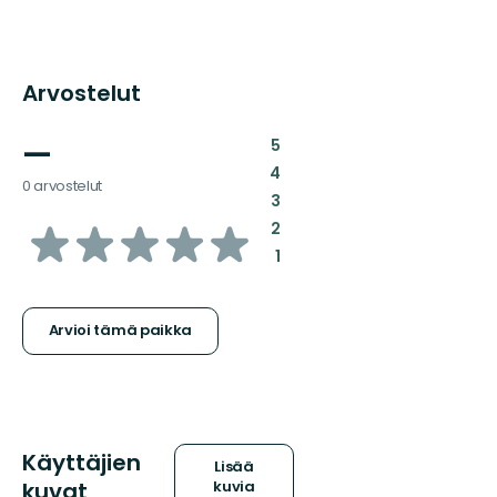
Arvostelut
—
:
5
:
4
0 arvostelut
:
3
/5
:
2
:
1
tähteä
Arvioi tämä paikka
Käyttäjien
Lisää
kuvat
kuvia