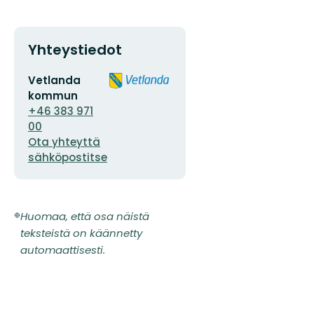
Yhteystiedot
Sähköpostiosoite
Organisaation
Vetlanda
logotyyppi
kommun
+46 383 971
00
Ota yhteyttä
sähköpostitse
Huomaa, että osa näistä
teksteistä on käännetty
automaattisesti.