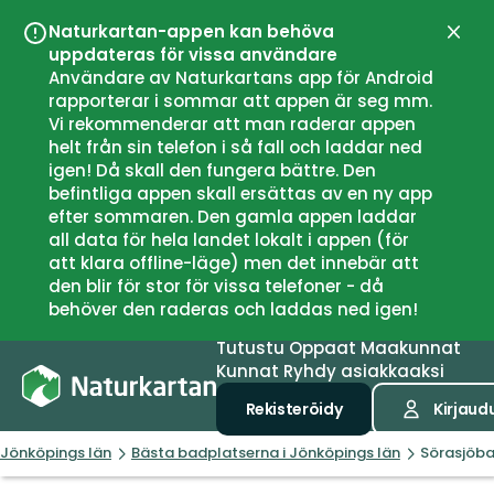
Naturkartan-appen kan behöva
Sulje
uppdateras för vissa användare
Användare av Naturkartans app för Android
rapporterar i sommar att appen är seg mm.
Vi rekommenderar att man raderar appen
helt från sin telefon i så fall och laddar ned
igen! Då skall den fungera bättre. Den
befintliga appen skall ersättas av en ny app
efter sommaren. Den gamla appen laddar
all data för hela landet lokalt i appen (för
att klara offline-läge) men det innebär att
den blir för stor för vissa telefoner - då
behöver den raderas och laddas ned igen!
Tutustu
Oppaat
Maakunnat
Kunnat
Ryhdy asiakkaaksi
Rekisteröidy
Kirjaud
Jönköpings län
Bästa badplatserna i Jönköpings län
Sörasjöb