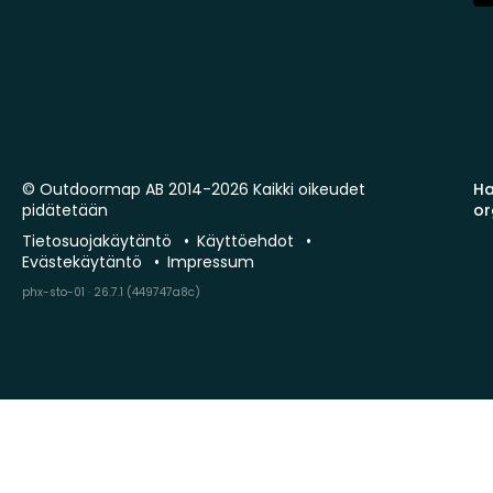
St
© Outdoormap AB 2014-2026 Kaikki oikeudet
Ha
pidätetään
or
Tietosuojakäytäntö
Käyttöehdot
Evästekäytäntö
Impressum
phx-sto-01 · 26.7.1 (449747a8c)