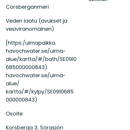
Guld
Corsberganmeri
och
gröna
Veden laatu (avukset ja
skogar.
På
vesiviranomainen)
riktigt.
[https:/uimapaikka.
havochwater.se/uima-
alue/kartta/#/bath/SE0910
685000000843).
havochwater.se/uima-
alue/
kartta/#/kylpy/SE0910685
000000843)
Osoite
Korsberga 3, Sörasjön