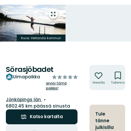
Siirry
koko
näytön
alueelle
Kuva: Vetlanda kommun
Sörasjöbadet
Toiminnot
/5
Uimapaikka
tähteä
Vierailtu
Tallenna
arvioi tämä
paikka!
Kunta:
Jönköpings län
6802.45 km päässä sinusta
Tule
Katso kartalta
tänne
Toiminnot
julkisilla