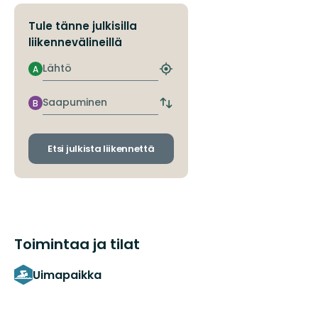
Tule tänne julkisilla
liikennevälineillä
Lähtö
A
Etsi
lähin
pysäkki
Saapuminen
B
Vaihda
lähtö-
ja
saapumispysäkit
Etsi julkista liikennettä
Toimintaa ja tilat
Uimapaikka