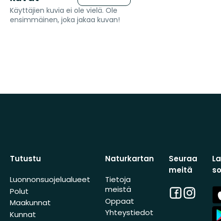
Käyttäjien kuvia ei ole vielä. Ole
ensimmäinen, joka jakaa kuvan!
Tutustu
Naturkartan
Seuraa
L
meitä
s
Luonnonsuojelualueet
Tietoja
meistä
Facebook
Instagra
A
Polut
St
Oppaat
Maakunnat
A
Yhteystiedot
Kunnat