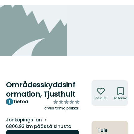
Områdesskyddsinf
Toiminnot
ormation, Tjusthult
Vierailtu
Tallenna
/5
Tietoa
tähteä
arvioi tämä paikka!
Kunta:
Jönköpings län
6806.93 km päässä sinusta
Tule