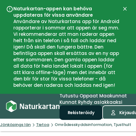
Naturkartan-appen kan behöva
Sulje
uppdateras för vissa användare
Användare av Naturkartans app för Android
rapporterar i sommar att appen är seg mm.
Vi rekommenderar att man raderar appen
helt från sin telefon i så fall och laddar ned
igen! Då skall den fungera bättre. Den
befintliga appen skall ersättas av en ny app
efter sommaren. Den gamla appen laddar
all data för hela landet lokalt i appen (för
att klara offline-läge) men det innebär att
den blir för stor för vissa telefoner - då
behöver den raderas och laddas ned igen!
Tutustu
Oppaat
Maakunnat
Kunnat
Ryhdy asiakkaaksi
Rekisteröidy
Kirjaud
Jönköpings län
Tietoa
Områdesskyddsinformation, Tjusthult