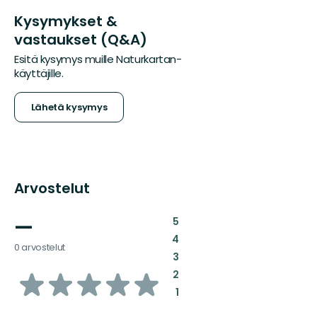
Kysymykset &
vastaukset (Q&A)
Esitä kysymys muille Naturkartan-
käyttäjille.
Lähetä kysymys
Arvostelut
—
:
5
:
4
0 arvostelut
:
3
/5
:
2
:
1
tähteä