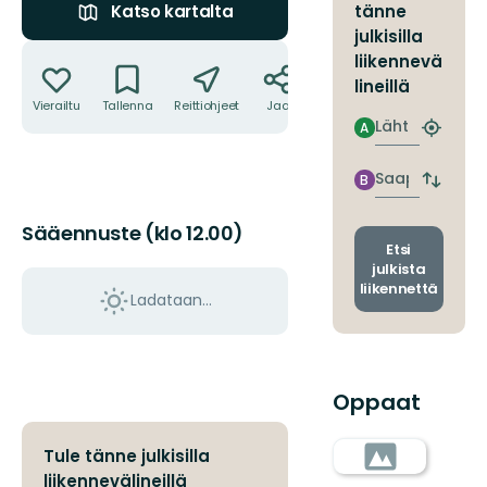
tänne
Katso kartalta
julkisilla
Toiminnot
liikennevä
lineillä
Vierailtu
Tallenna
Reittiohjeet
Jaa
Lähtö
A
Etsi
lähin
pysäkki
Saapuminen
B
Vaihda
lähtö-
ja
Sääennuste (klo 12.00)
saapum
Etsi
julkista
liikennettä
Ladataan…
Oppaat
Tule tänne julkisilla
liikennevälineillä