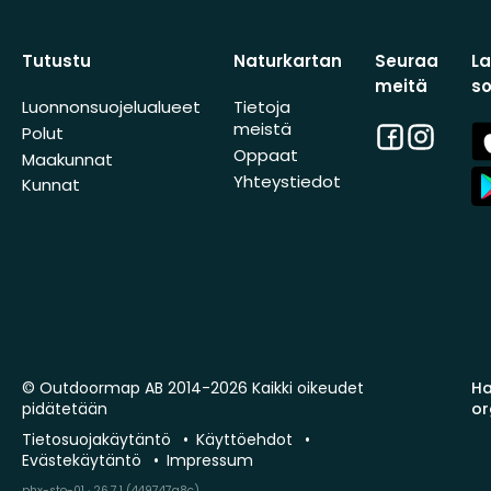
Tutustu
Naturkartan
Seuraa
L
meitä
s
Luonnonsuojelualueet
Tietoja
meistä
Facebook
Instagra
A
Polut
St
Oppaat
Maakunnat
A
Yhteystiedot
Kunnat
St
© Outdoormap AB 2014-2026 Kaikki oikeudet
Ha
pidätetään
or
Tietosuojakäytäntö
Käyttöehdot
Evästekäytäntö
Impressum
phx-sto-01 · 26.7.1 (449747a8c)