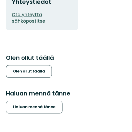
Yhteystiedot
Sähköpostiosoite
Ota yhteyttä
sähköpostitse
Olen ollut täällä
Olen ollut täällä
Haluan mennä tänne
Haluan mennä tänne