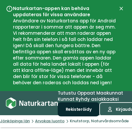
Naturkartan-appen kan behöva
Sulje
uppdateras för vissa användare
Användare av Naturkartans app för Android
rapporterar i sommar att appen är seg mm.
Vi rekommenderar att man raderar appen
helt från sin telefon i så fall och laddar ned
igen! Då skall den fungera bättre. Den
befintliga appen skall ersättas av en ny app
efter sommaren. Den gamla appen laddar
all data för hela landet lokalt i appen (för
att klara offline-läge) men det innebär att
den blir för stor för vissa telefoner - då
behöver den raderas och laddas ned igen!
Tutustu
Oppaat
Maakunnat
Kunnat
Ryhdy asiakkaaksi
Rekisteröidy
Kirjaud
Jönköpings län
Arvokas luonto
Knutstorp, Naturvårdsområde