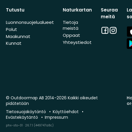
Tutustu
Naturkartan
Seuraa
L
meitä
s
Luonnonsuojelualueet
Tietoja
meistä
Facebook
Instagra
A
Polut
St
Oppaat
Maakunnat
A
Yhteystiedot
Kunnat
St
© Outdoormap AB 2014-2026 Kaikki oikeudet
Ha
pidätetään
or
Tietosuojakäytäntö
Käyttöehdot
Evästekäytäntö
Impressum
phx-sto-01 · 26.7.1 (449747a8c)