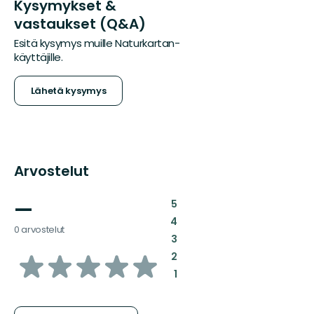
Kysymykset &
vastaukset (Q&A)
Esitä kysymys muille Naturkartan-
käyttäjille.
Lähetä kysymys
Arvostelut
—
:
5
:
4
0 arvostelut
:
3
/5
:
2
:
1
tähteä