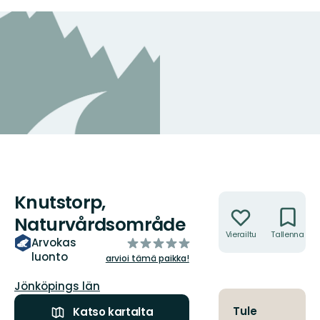
Knutstorp,
Toiminnot
Naturvårdsområde
Vierailtu
Tallenna
/5
Arvokas
luonto
tähteä
arvioi tämä paikka!
Kunta:
Jönköpings län
Tule
Katso kartalta