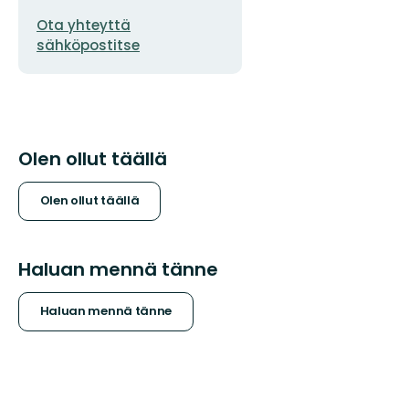
Sähköpostiosoite
Ota yhteyttä
sähköpostitse
Olen ollut täällä
Olen ollut täällä
Haluan mennä tänne
Haluan mennä tänne