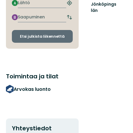
Lähtö
A
Jönköpings
Etsi
län
lähin
pysäkki
Saapuminen
B
Vaihda
lähtö-
ja
saapumispysäkit
Etsi julkista liikennettä
Toimintaa ja tilat
Arvokas luonto
Yhteystiedot