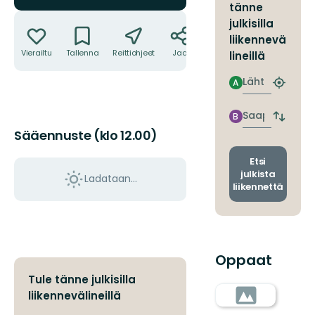
tänne
Toiminnot
julkisilla
liikennevä
Vierailtu
Tallenna
Reittiohjeet
Jaa
lineillä
Lähtö
A
Etsi
lähin
pysäkki
Saapuminen
B
Vaihda
Sääennuste (klo 12.00)
lähtö-
ja
saapum
Etsi
julkista
Ladataan…
liikennettä
Oppaat
Tule tänne julkisilla
liikennevälineillä