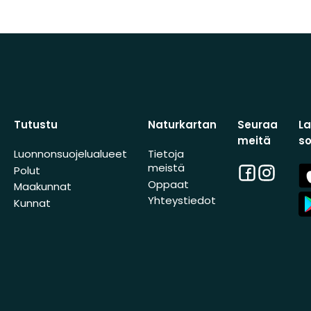
Tutustu
Naturkartan
Seuraa
L
meitä
s
Luonnonsuojelualueet
Tietoja
meistä
Facebook
Instagra
A
Polut
St
Oppaat
Maakunnat
A
Yhteystiedot
Kunnat
St