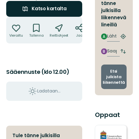
tänne
Katso kartalta
julkisilla
liikennevä
Toiminnot
lineillä
Lähtö
Vierailtu
Tallenna
Reittiohjeet
Jaa
A
Etsi
lähin
pysäkki
Saapuminen
B
Vaihda
lähtö-
ja
saapum
Sääennuste (klo 12.00)
Etsi
julkista
liikennettä
Ladataan…
Oppaat
Tule tänne julkisilla