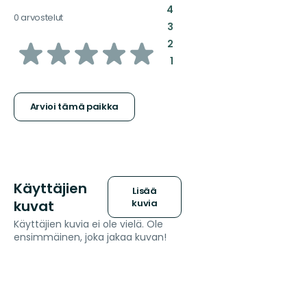
:
4
0 arvostelut
:
3
/5
:
2
:
1
tähteä
Arvioi tämä paikka
Käyttäjien
Lisää
kuvat
kuvia
Käyttäjien kuvia ei ole vielä. Ole
ensimmäinen, joka jakaa kuvan!