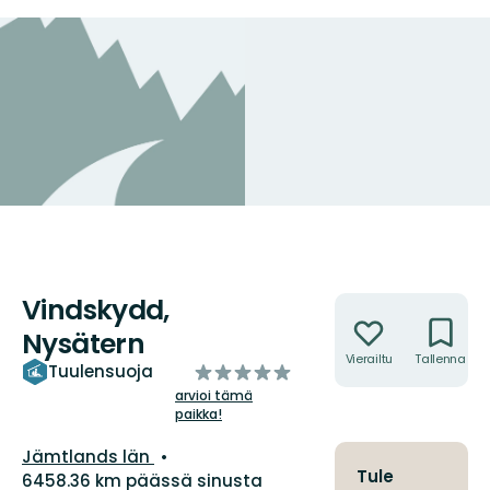
Vindskydd,
Toiminnot
Nysätern
Vierailtu
Tallenna
/5
Tuulensuoja
tähteä
arvioi tämä
paikka!
Kunta:
Jämtlands län
Tule
6458.36 km päässä sinusta