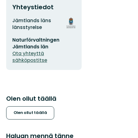
Yhteystiedot
Osoite
Organisaation
Jämtlands läns
logotyyppi
länsstyrelse
Sähköpostiosoite
Naturförvaltningen
Jämtlands län
Ota yhteyttä
sähköpostitse
Olen ollut täällä
Olen ollut täällä
Haluan mennä tänne