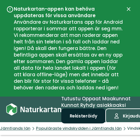
Naturkartan-appen kan behöva
Sulje
uppdateras för vissa användare
Användare av Naturkartans app för Android
rapporterar i sommar att appen är seg mm.
Vi rekommenderar att man raderar appen
helt från sin telefon i så fall och laddar ned
igen! Då skall den fungera bättre. Den
befintliga appen skall ersättas av en ny app
efter sommaren. Den gamla appen laddar
all data för hela landet lokalt i appen (för
att klara offline-läge) men det innebär att
den blir för stor för vissa telefoner - då
behöver den raderas och laddas ned igen!
Tutustu
Oppaat
Maakunnat
Kunnat
Ryhdy asiakkaaksi
Rekisteröidy
Kirjaud
Jämtlands län
Populäraste vindskydden i Jämtlands län
Vinds