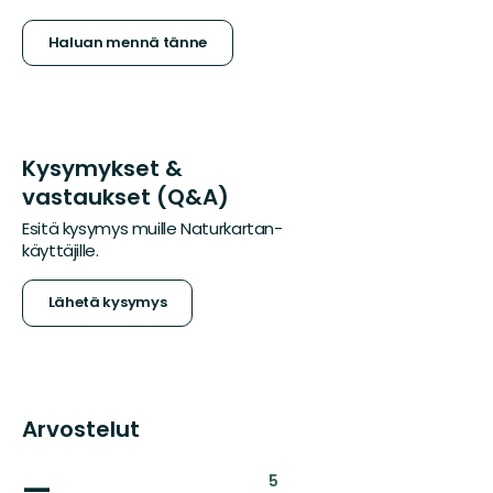
Haluan mennä tänne
Kysymykset &
vastaukset (Q&A)
Esitä kysymys muille Naturkartan-
käyttäjille.
Lähetä kysymys
Arvostelut
—
:
5