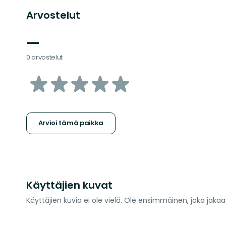
Arvostelut
—
0 arvostelut
/5
tähteä
Arvioi tämä paikka
Käyttäjien kuvat
Käyttäjien kuvia ei ole vielä. Ole ensimmäinen, joka jaka