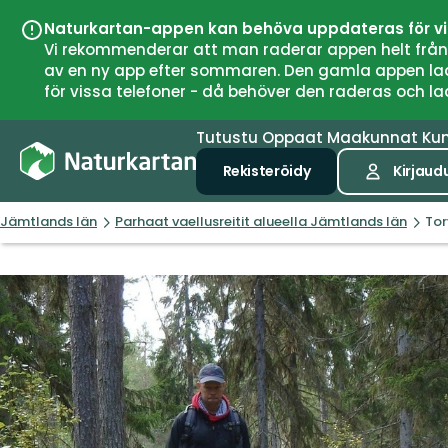
Naturkartan-appen kan behöva uppdateras för v
Vi rekommenderar att man raderar appen helt från si
av en ny app efter sommaren. Den gamla appen laddar
för vissa telefoner - då behöver den raderas och l
Tutustu
Oppaat
Maakunnat
Ku
Rekisteröidy
Kirjaud
Jämtlands län
Parhaat vaellusreitit alueella Jämtlands län
Tor