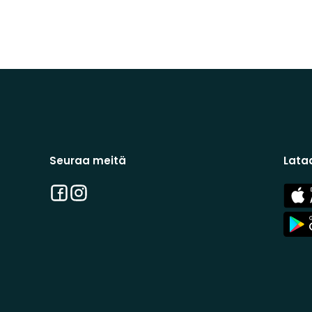
Seuraa meitä
Lata
Facebook
Instagram
App
Stor
App
Stor