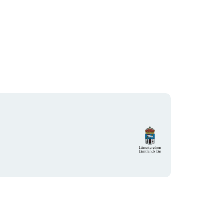
Organisaation
logotyyppi