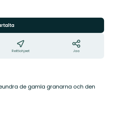
rtalta
Reittiohjeet
Jaa
beundra de gamla granarna och den