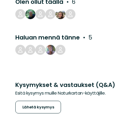
Olen ollut täällä
6
Haluan mennä tänne
5
Kysymykset & vastaukset (Q&A)
Esitä kysymys muille Naturkartan-käyttäjille.
Lähetä kysymys