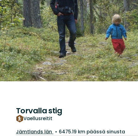
Torvalla stig
Vaellusreitit
Kunta:
Jämtlands län
6475.19 km päässä sinusta