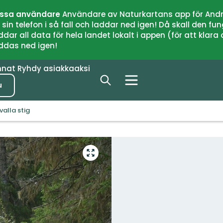
issa användare
Användare av Naturkartans app för Andr
n telefon i så fall och laddar ned igen! Då skall den fun
 all data för hela landet lokalt i appen (för att klara of
addas ned igen!
nnat
Ryhdy asiakkaaksi
u
valla stig
Siirry
koko
näytön
alueelle