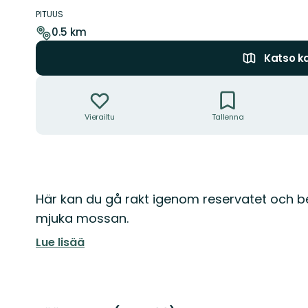
Polun
yksityiskohdat
PITUUS
0.5 km
Katso ka
Toiminnot
Vierailtu
Tallenna
Kuvaus
Här kan du gå rakt igenom reservatet och 
mjuka mossan.
Lue lisää