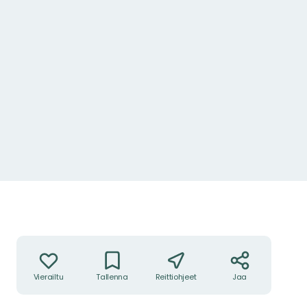
Toiminnot
Vierailtu
Tallenna
Reittiohjeet
Jaa