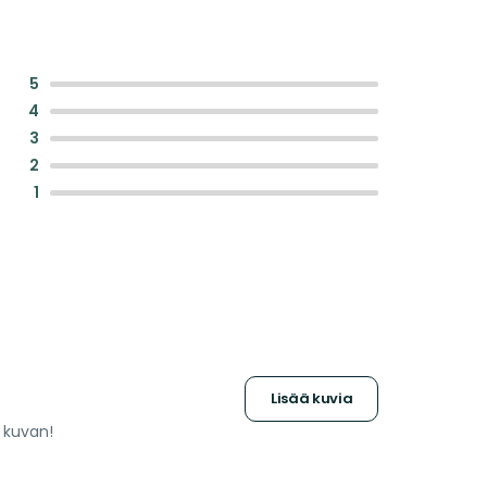
:
5
:
4
:
3
:
2
:
1
Lisää kuvia
a kuvan!