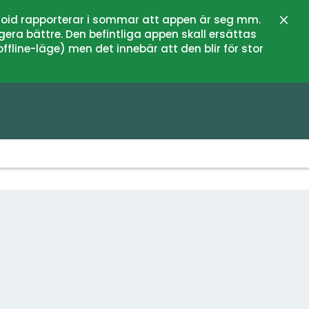
oid rapporterar i sommar att appen är seg mm.
Sulje
gera bättre. Den befintliga appen skall ersättas
fline-läge) men det innebär att den blir för stor