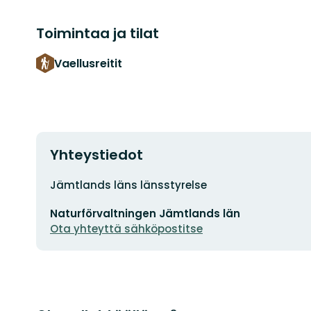
Toimintaa ja tilat
Vaellusreitit
Yhteystiedot
Osoite
Jämtlands läns länsstyrelse
Sähköpostiosoite
Naturförvaltningen Jämtlands län
Ota yhteyttä sähköpostitse