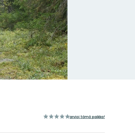
/5
arvioi tämä paikka!
tähteä