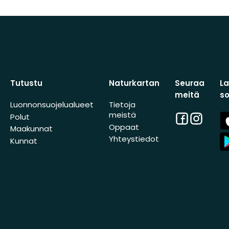
Tutustu
Naturkartan
Seuraa
L
meitä
s
Luonnonsuojelualueet
Tietoja
meistä
Facebook
Instagra
A
Polut
St
Oppaat
Maakunnat
A
Yhteystiedot
Kunnat
St