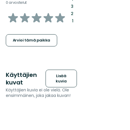
0 arvostelut
:
3
/5
:
2
:
1
tähteä
Arvioi tämä paikka
Käyttäjien
Lisää
kuvat
kuvia
Käyttäjien kuvia ei ole vielä. Ole
ensimmäinen, joka jakaa kuvan!