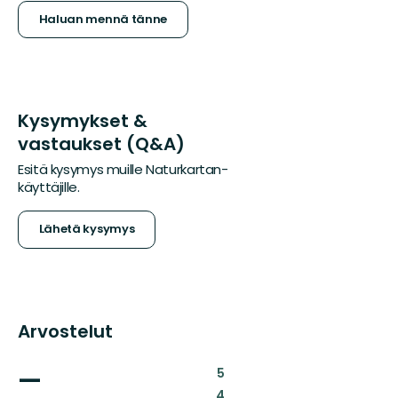
Haluan mennä tänne
Kysymykset &
vastaukset (Q&A)
Esitä kysymys muille Naturkartan-
käyttäjille.
Lähetä kysymys
Arvostelut
—
:
5
:
4