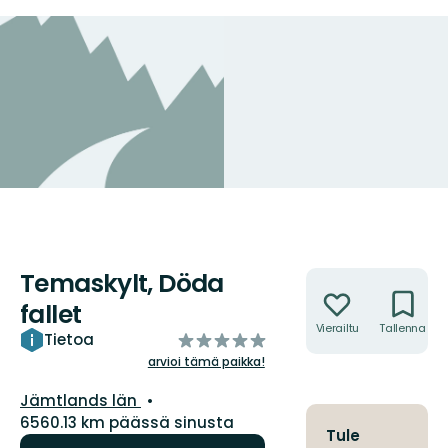
Temaskylt, Döda
Toiminnot
fallet
Vierailtu
Tallenna
/5
Tietoa
tähteä
arvioi tämä paikka!
Kunta:
Jämtlands län
6560.13 km päässä sinusta
Tule