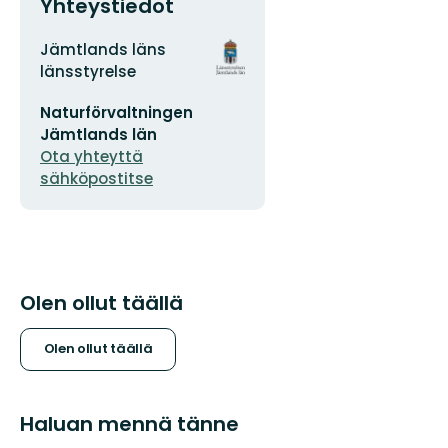
Yhteystiedot
Osoite
Organisaation
Jämtlands läns
logotyyppi
länsstyrelse
Sähköpostiosoite
Naturförvaltningen
Jämtlands län
Ota yhteyttä
sähköpostitse
Olen ollut täällä
Olen ollut täällä
Haluan mennä tänne