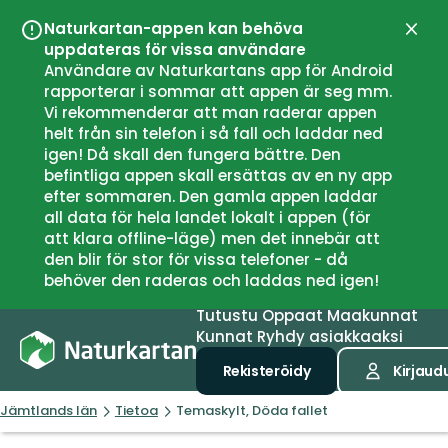
Naturkartan-appen kan behöva
Sulje
uppdateras för vissa användare
Användare av Naturkartans app för Android
rapporterar i sommar att appen är seg mm.
Vi rekommenderar att man raderar appen
helt från sin telefon i så fall och laddar ned
igen! Då skall den fungera bättre. Den
befintliga appen skall ersättas av en ny app
efter sommaren. Den gamla appen laddar
all data för hela landet lokalt i appen (för
att klara offline-läge) men det innebär att
den blir för stor för vissa telefoner - då
behöver den raderas och laddas ned igen!
Tutustu
Oppaat
Maakunnat
Kunnat
Ryhdy asiakkaaksi
Rekisteröidy
Kirjaud
Jämtlands län
Tietoa
Temaskylt, Döda fallet