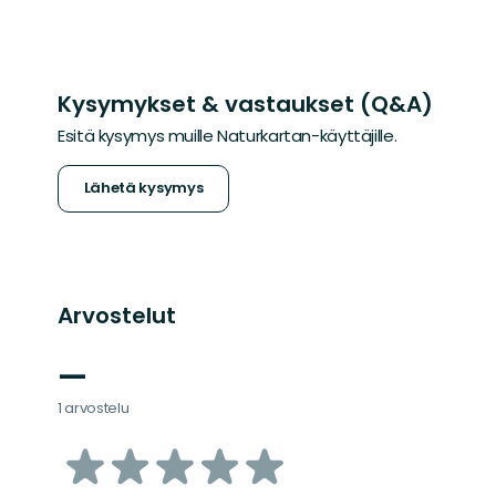
Kysymykset & vastaukset (Q&A)
Esitä kysymys muille Naturkartan-käyttäjille.
Lähetä kysymys
Arvostelut
—
1 arvostelu
/5