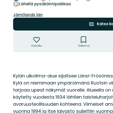
Lähellä pysäköintipaikkaa
Kunta:
Jämtlands län
Katso ka
Toiminnot
Vierailtu
Tallenna
Kuvaus
Kylän ulkoilma-alue sijaitsee Länsi-Frösönis
Kylä on niemimaan ympäröimänä Ruotsin viiden
tarjoaa upeat näkymät vuorelle. Alueella on m
käytetty vuodesta 1934 lähtien taisteluharjoit
avaruusteollisuuden kohteena. Viimeiset am
vuonna 1994 ja itse laivasto suljettiin vuonn