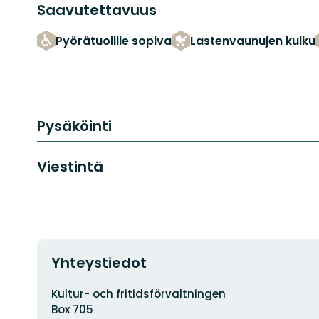
Saavutettavuus
Pyörätuolille sopiva
Lastenvaunujen kulku
Pysäköinti
Viestintä
Yhteystiedot
Osoite
Kultur- och fritidsförvaltningen
Box 705