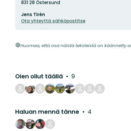
831 28 Östersund
Sähköpostiosoite
Jens Tirén
Ota yhteyttä sähköpostitse
Huomaa, että osa näistä teksteistä on käännetty a
Olen ollut täällä
9
Haluan mennä tänne
4