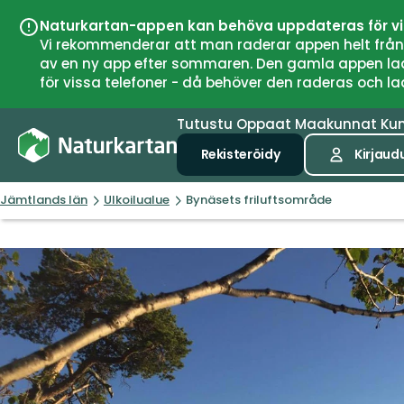
Naturkartan-appen kan behöva uppdateras för v
Vi rekommenderar att man raderar appen helt från si
av en ny app efter sommaren. Den gamla appen laddar
för vissa telefoner - då behöver den raderas och l
Tutustu
Oppaat
Maakunnat
Ku
Rekisteröidy
Kirjaud
Jämtlands län
Ulkoilualue
Bynäsets friluftsområde