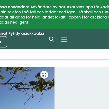
issa användare
Användare av Naturkartans app för Andr
n telefon i så fall och laddar ned igen! Då skall den fun
 all data för hela landet lokalt i appen (för att klara of
addas ned igen!
nnat
Ryhdy asiakkaaksi
u
Siirry
koko
näytön
alueelle