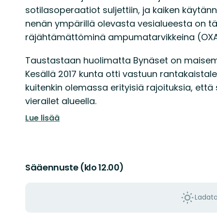
sotilasoperaatiot suljettiin, ja kaiken käytä
nenän ympärillä olevasta vesialueesta on 
räjähtämättöminä ampumatarvikkeina (OXA
Taustastaan huolimatta Bynäset on maisema
Kesällä 2017 kunta otti vastuun rantakaistalei
kuitenkin olemassa erityisiä rajoituksia, että s
vierailet alueella.
Lue lisää
Sääennuste (klo 12.00)
Ladat