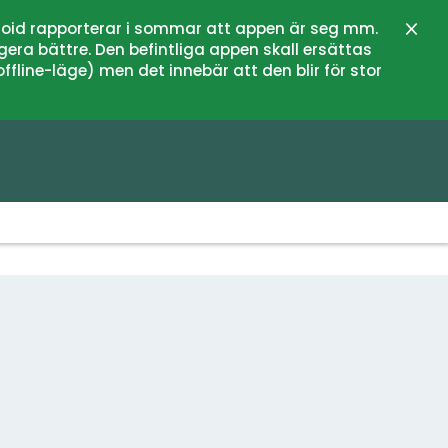
oid rapporterar i sommar att appen är seg mm.
Sulje
gera bättre. Den befintliga appen skall ersättas
fline-läge) men det innebär att den blir för stor