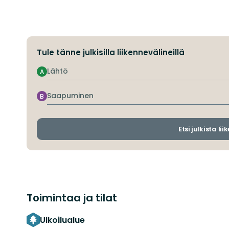
Tule tänne julkisilla liikennevälineillä
Lähtö
A
Saapuminen
B
Etsi julkista li
Toimintaa ja tilat
Ulkoilualue