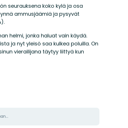
nnön seurauksena koko kylä ja osa
täynnä ammusjäämiä ja pysyvät
).
n helmi, jonka haluat vain käydä.
sta ja nyt yleisö saa kulkea poluilla. On
inun vierailijana täytyy liittyä kun
aan…