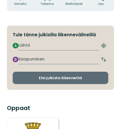
Vierailtu
Tallenna
Reittiohjeet
Jaa
Tule tänne julkisilla liikennevälineillä
Lähtö
A
Etsi
lähin
pysäkki
Saapuminen
B
Vaihda
lähtö-
ja
saapumispys
Etsi julkista liikennettä
Oppaat