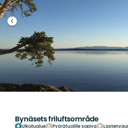
Edellinen
dia
Bynäsets friluftsområde
Ulkoilualue
Pyörätuolille sopiva
Lastenvaun