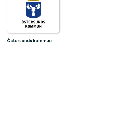
Östersunds kommun
Välkommen
till
Östersunds
fantastiska
natur!