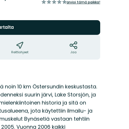
/5
arvioi tämä paikka!
tähteä
rtalta
Reittiohjeet
Jaa
sä noin 10 km Östersundin keskustasta.
neksi suurin järvi, Lake Storsjön, ja
ielenkiintoinen historia ja sitä on
usalueena, jota käytettiin ilmailu- ja
muskelut Bynäsetiä vastaan tehtiin
a 2005. Vuonna 2006 kaikki