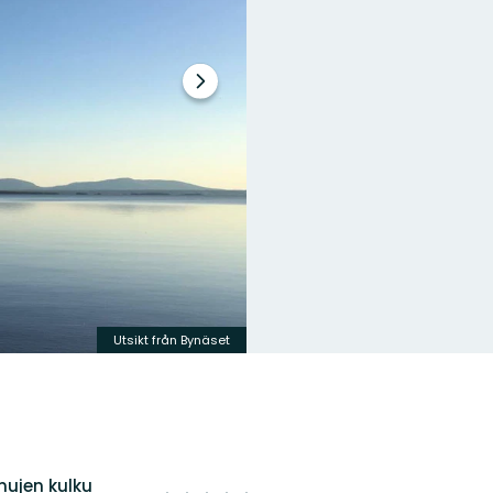
Seuraava
dia
Utsikt från Bynäset
ujen kulku