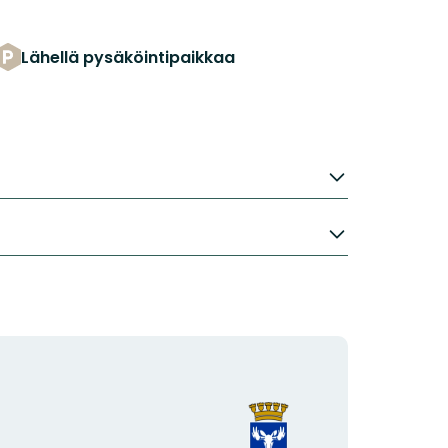
Lähellä pysäköintipaikkaa
Organisaation
logotyyppi