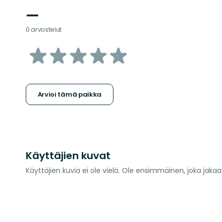
—
0 arvostelut
/5
tähteä
Arvioi tämä paikka
Käyttäjien kuvat
Käyttäjien kuvia ei ole vielä. Ole ensimmäinen, joka jaka