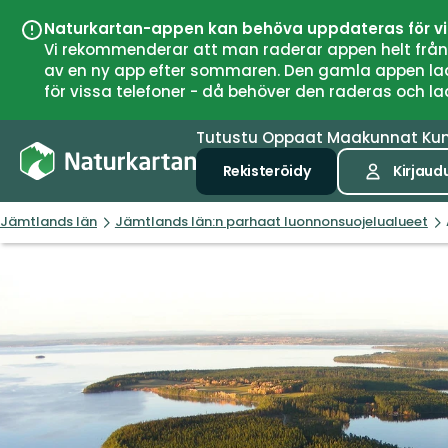
Naturkartan-appen kan behöva uppdateras för v
Vi rekommenderar att man raderar appen helt från si
av en ny app efter sommaren. Den gamla appen laddar
för vissa telefoner - då behöver den raderas och l
Tutustu
Oppaat
Maakunnat
Ku
Rekisteröidy
Kirjaud
Jämtlands län
Jämtlands län:n parhaat luonnonsuojelualueet