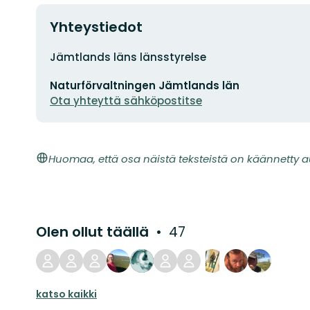
Yhteystiedot
Osoite
Jämtlands läns länsstyrelse
Sähköpostiosoite
Naturförvaltningen Jämtlands län
Ota yhteyttä sähköpostitse
Huomaa, että osa näistä teksteistä on käännetty a
Olen ollut täällä
47
katso kaikki