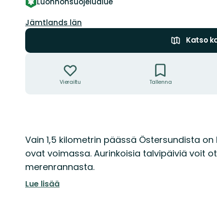
Luonnonsuojelualue
Kunta:
Jämtlands län
Katso ka
Toiminnot
Vierailtu
Tallenna
Kuvaus
Vain 1,5 kilometrin päässä Östersundista on k
ovat voimassa. Aurinkoisia talvipäiviä voit o
merenrannasta.
Lue lisää