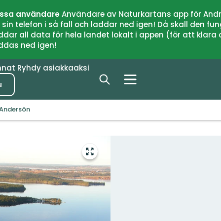
issa användare
Användare av Naturkartans app för Andr
n telefon i så fall och laddar ned igen! Då skall den fun
 all data för hela landet lokalt i appen (för att klara of
addas ned igen!
nnat
Ryhdy asiakkaaksi
u
Andersön
Siirry
koko
näytön
alueelle