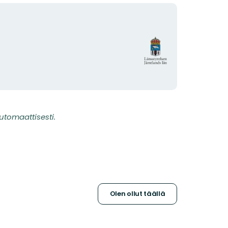
Organisaation
logotyyppi
utomaattisesti.
Olen ollut täällä