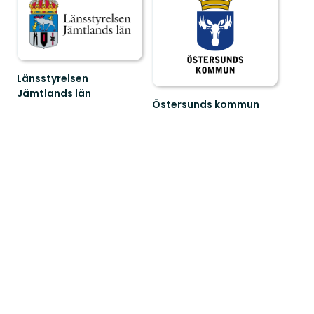
Länsstyrelsen
Jämtlands län
Östersunds kommun
Välkommen
till
Östersunds
fantastiska
natur!