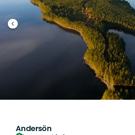
Edellinen
dia
Andersön