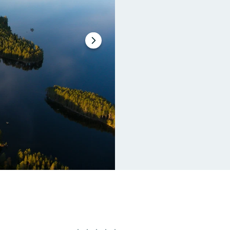
Seuraava
dia