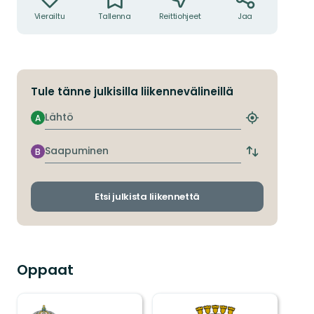
Vierailtu
Tallenna
Reittiohjeet
Jaa
Tule tänne julkisilla liikennevälineillä
Lähtö
A
Etsi
lähin
pysäkki
Saapuminen
B
Vaihda
lähtö-
ja
saapumispys
Etsi julkista liikennettä
Oppaat