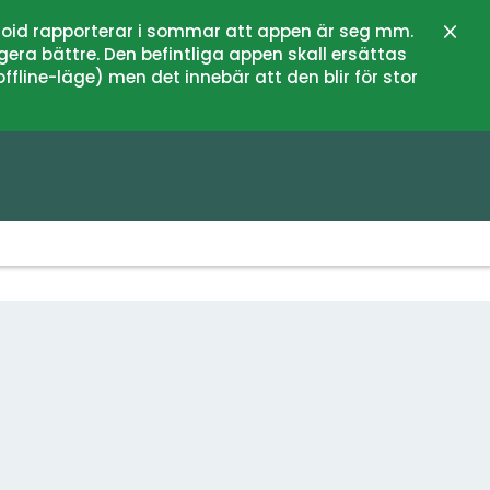
oid rapporterar i sommar att appen är seg mm.
Sulje
gera bättre. Den befintliga appen skall ersättas
fline-läge) men det innebär att den blir för stor