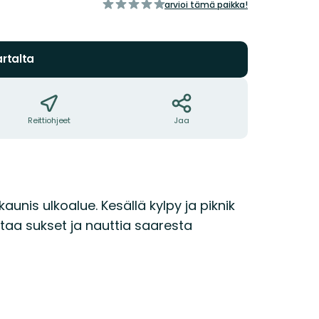
/5
arvioi tämä paikka!
tähteä
rtalta
Reittiohjeet
Jaa
aunis ulkoalue. Kesällä kylpy ja piknik
ttaa sukset ja nauttia saaresta