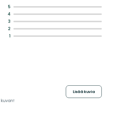
:
5
:
4
:
3
:
2
:
1
Lisää kuvia
a kuvan!