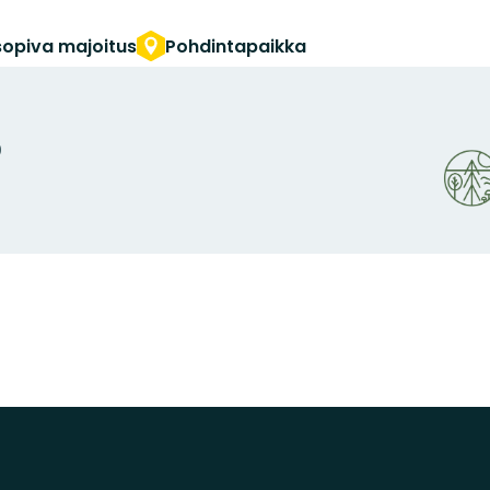
e sopiva majoitus
Pohdintapaikka
Organi
0
logoty