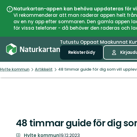
Naturkartan-appen kan behöva uppdateras för v
Vi rekommenderar att man raderar appen helt från si
av en ny app efter sommaren. Den gamla appen laddar
för vissa telefoner - då behöver den raderas och l
Tutustu
Oppaat
Maakunnat
Ku
Rekisteröidy
Kirjaud
Hylte kommun
Artikkelit
48 timmar guide för dig som vill upple
48 timmar guide för dig so
Hylte kommun
19.12.2023