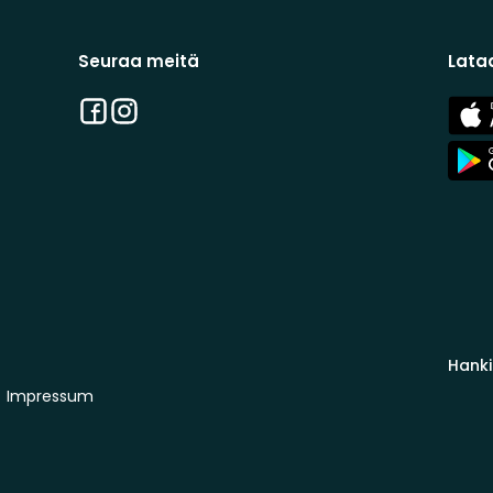
Seuraa meitä
Lata
Facebook
Instagram
App
Stor
App
Stor
Hanki
Impressum