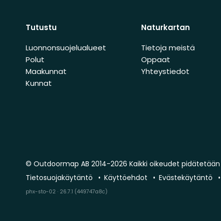
Tutustu
Naturkartan
Luonnonsuojelualueet
Tietoja meistä
Polut
Oppaat
Maakunnat
Yhteystiedot
Kunnat
© Outdoormap AB 2014-2026 Kaikki oikeudet pidätetään
Tietosuojakäytäntö
Käyttöehdot
Evästekäytäntö
phx-sto-02 · 26.7.1 (449747a8c)