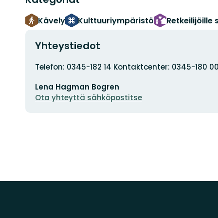
Kävely
Kulttuuriympäristö
Retkeilijöill
Yhteystiedot
Osoite
Telefon: 0345-182 14 Kontaktcenter: 0345-180 0
Sähköpostiosoite
Lena Hagman Bogren
Ota yhteyttä sähköpostitse