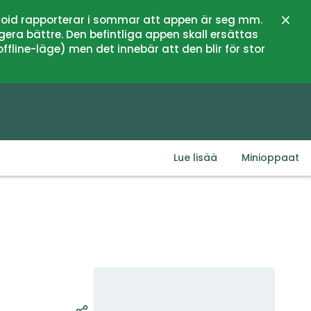
oid rapporterar i sommar att appen är seg mm.
Sulje
gera bättre. Den befintliga appen skall ersättas
fline-läge) men det innebär att den blir för stor
Lue lisää
Minioppaat
Kartta