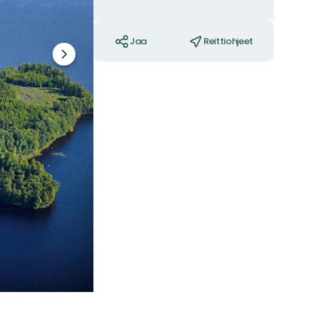
Toiminnot
Jaa
Reittiohjeet
Seuraava
dia