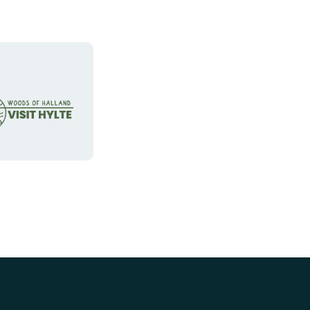
saation
yppi