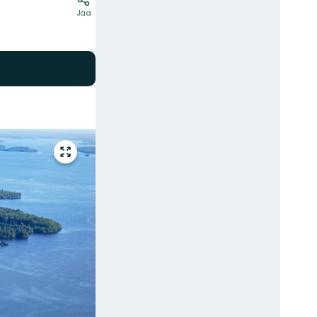
Jaa
Siirry
koko
näytön
alueelle