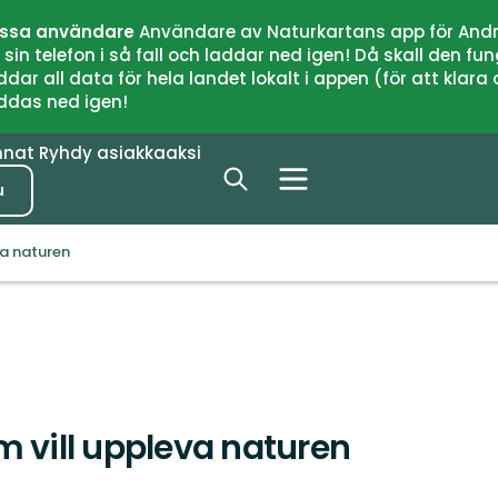
issa användare
Användare av Naturkartans app för Andr
n telefon i så fall och laddar ned igen! Då skall den fun
 all data för hela landet lokalt i appen (för att klara of
addas ned igen!
nnat
Ryhdy asiakkaaksi
u
va naturen
m vill uppleva naturen