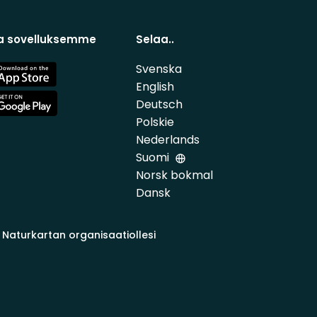
a sovelluksemme
Selaa..
Svenska
e
English
Deutsch
e
Polskie
Nederlands
Suomi
Norsk bokmal
Dansk
 Naturkartan organisaatiollesi