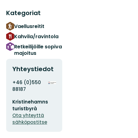
Kategoriat
Vaellusreitit
Kahvila/ravintola
Retkeilijöille sopiva
majoitus
Yhteystiedot
Osoite
Organisaation
+46 (0)550
logotyyppi
88187
Sähköpostiosoite
Kristinehamns
turistbyrå
Ota yhteyttä
sähköpostitse