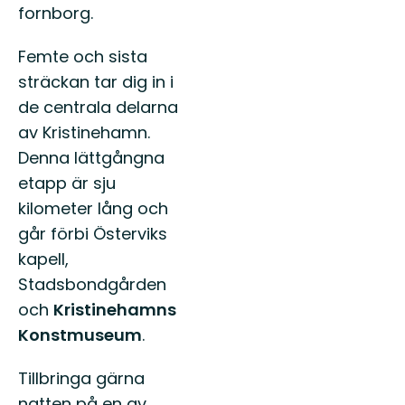
fornborg.
Femte och sista
sträckan tar dig in i
de centrala delarna
av Kristinehamn.
Denna lättgångna
etapp är sju
kilometer lång och
går förbi Österviks
kapell,
Stadsbondgården
och
Kristinehamns
Konstmuseum
.
Tillbringa gärna
natten på en av