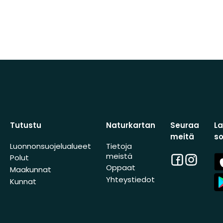
Tutustu
Naturkartan
Seuraa
L
meitä
s
Luonnonsuojelualueet
Tietoja
meistä
Facebook
Instagra
A
Polut
St
Oppaat
Maakunnat
A
Yhteystiedot
Kunnat
St