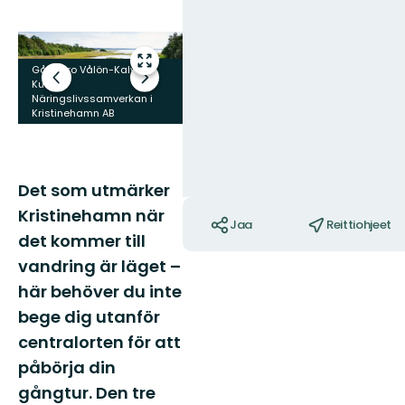
Kuva: Kr
kommu
Kuvat
Siirry
Gångbro Vålön-Kalvön
Prästöleden
koko
Edellinen
Seuraava
Kuva:
Kuva: Kristinehamns
näytön
Näringslivssamverkan i
dia
dia
kommun
Kristinehamn AB
alueelle
Det som utmärker
Toiminnot
Kristinehamn när
Jaa
Reittiohjeet
det kommer till
vandring är läget –
här behöver du inte
bege dig utanför
centralorten för att
påbörja din
gångtur. Den tre