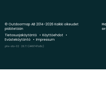
© Outdoormap AB 2014-2026 Kaikki oikeudet
Ha
pidätetään
or
Tietosuojakäytäntö
Käyttöehdot
Evästekäytäntö
Impressum
phx-sto-02 · 26.7.1 (449747a8c)