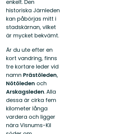
enkelt. Den
historiska Järnleden
kan påbörjas mitt i
stadskärnan, vilket
är mycket bekvämt.
Är du ute efter en
kort vandring, finns
tre kortare leder vid
namn
Prästöleden
,
Nötöleden
och
Arskagsleden
.
Alla
dessa är cirka fem
kilometer långa
vardera och ligger
nära Visnums-Kil
söder om