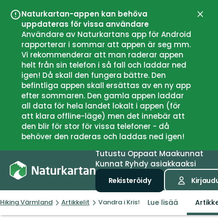
Naturkartan-appen kan behöva
Sulje
uppdateras för vissa användare
Användare av Naturkartans app för Android
rapporterar i sommar att appen är seg mm.
Vi rekommenderar att man raderar appen
helt från sin telefon i så fall och laddar ned
igen! Då skall den fungera bättre. Den
befintliga appen skall ersättas av en ny app
efter sommaren. Den gamla appen laddar
all data för hela landet lokalt i appen (för
att klara offline-läge) men det innebär att
den blir för stor för vissa telefoner - då
behöver den raderas och laddas ned igen!
Tutustu
Oppaat
Maakunnat
Kunnat
Ryhdy asiakkaaksi
Rekisteröidy
Kirjaud
Lue lisää
Artikke
Hiking Värmland
Artikkelit
Vandra i Kristinehamn