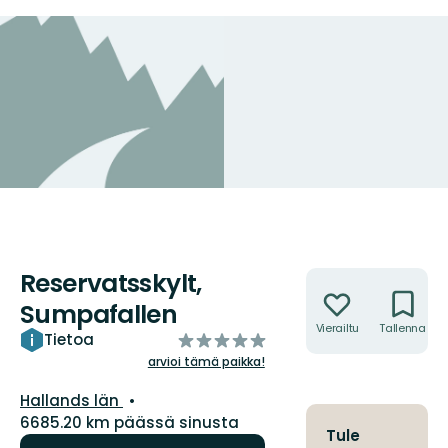
Reservatsskylt,
Toiminnot
Sumpafallen
Vierailtu
Tallenna
/5
Tietoa
tähteä
arvioi tämä paikka!
Kunta:
Hallands län
6685.20 km päässä sinusta
Tule