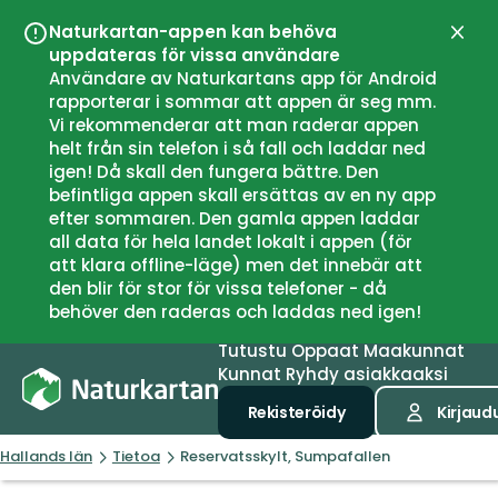
Naturkartan-appen kan behöva
Sulje
uppdateras för vissa användare
Användare av Naturkartans app för Android
rapporterar i sommar att appen är seg mm.
Vi rekommenderar att man raderar appen
helt från sin telefon i så fall och laddar ned
igen! Då skall den fungera bättre. Den
befintliga appen skall ersättas av en ny app
efter sommaren. Den gamla appen laddar
all data för hela landet lokalt i appen (för
att klara offline-läge) men det innebär att
den blir för stor för vissa telefoner - då
behöver den raderas och laddas ned igen!
Tutustu
Oppaat
Maakunnat
Kunnat
Ryhdy asiakkaaksi
Rekisteröidy
Kirjaud
Hallands län
Tietoa
Reservatsskylt, Sumpafallen