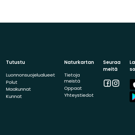
Tutustu
Naturkartan
Seuraa
L
meitä
s
Luonnonsuojelualueet
Tietoja
meistä
Facebook
Instagra
A
Polut
St
Oppaat
Maakunnat
A
Yhteystiedot
Kunnat
St