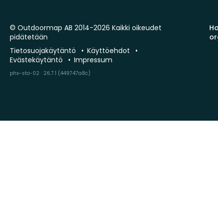
© Outdoormap AB 2014-2026 Kaikki oikeudet
Ha
pidätetään
or
Tietosuojakäytäntö
Käyttöehdot
Evästekäytäntö
Impressum
phx-sto-02 · 26.7.1 (449747a8c)