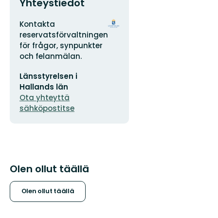
Yhteystiedot
Osoite
Organisaation
Kontakta
logotyyppi
reservatsförvaltningen
för frågor, synpunkter
och felanmälan.
Sähköpostiosoite
Länsstyrelsen i
Hallands län
Ota yhteyttä
sähköpostitse
Olen ollut täällä
Olen ollut täällä