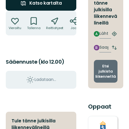
tänne
Katso kartalta
julkisilla
Toiminnot
liikennevä
lineillä
Vierailtu
Tallenna
Reittiohjeet
Jaa
Lähtö
A
Etsi
lähin
pysäkki
Saapuminen
B
Vaihda
lähtö-
ja
Sääennuste (klo 12.00)
saapum
Etsi
julkista
liikennettä
Ladataan…
Oppaat
Tule tänne julkisilla
liikennevälineillä