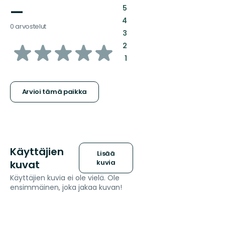
—
:
5
:
4
0 arvostelut
:
3
/5
:
2
:
1
tähteä
Arvioi tämä paikka
Käyttäjien
Lisää
kuvat
kuvia
Käyttäjien kuvia ei ole vielä. Ole
ensimmäinen, joka jakaa kuvan!