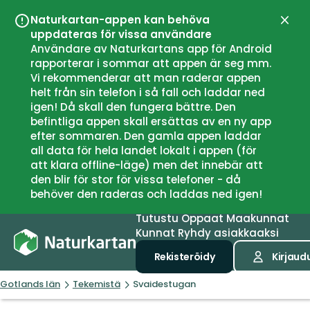
Naturkartan-appen kan behöva
Sulje
uppdateras för vissa användare
Användare av Naturkartans app för Android
rapporterar i sommar att appen är seg mm.
Vi rekommenderar att man raderar appen
helt från sin telefon i så fall och laddar ned
igen! Då skall den fungera bättre. Den
befintliga appen skall ersättas av en ny app
efter sommaren. Den gamla appen laddar
all data för hela landet lokalt i appen (för
att klara offline-läge) men det innebär att
den blir för stor för vissa telefoner - då
behöver den raderas och laddas ned igen!
Tutustu
Oppaat
Maakunnat
Kunnat
Ryhdy asiakkaaksi
Rekisteröidy
Kirjaud
Gotlands län
Tekemistä
Svaidestugan