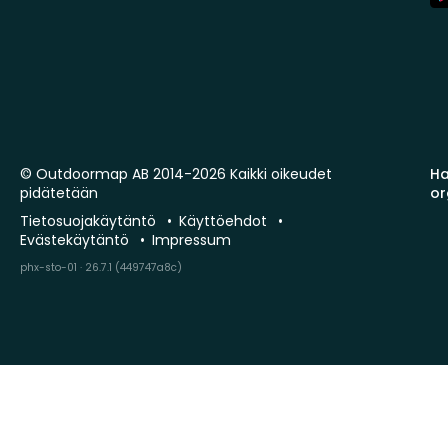
St
© Outdoormap AB 2014-2026 Kaikki oikeudet
Ha
pidätetään
or
Tietosuojakäytäntö
Käyttöehdot
Evästekäytäntö
Impressum
phx-sto-01 · 26.7.1 (449747a8c)