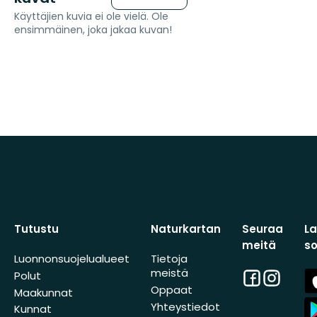
Käyttäjien kuvia ei ole vielä. Ole
ensimmäinen, joka jakaa kuvan!
Tutustu
Naturkartan
Seuraa
L
meitä
s
Luonnonsuojelualueet
Tietoja
meistä
Facebook
Instagra
A
Polut
St
Oppaat
Maakunnat
A
Yhteystiedot
Kunnat