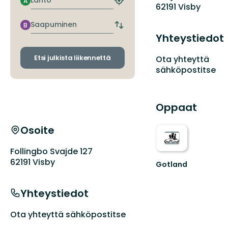
Lähtö
A
Etsi
62191 Visby
lähin
pysäkki
Saapuminen
B
Vaihda
Yhteystiedot
lähtö-
ja
saapumispysäkit
Etsi julkista liikennettä
Ota yhteyttä
sähköpostitse
Oppaat
Osoite
Follingbo Svajde 127
62191 Visby
Gotland
Welcome
to
Yhteystiedot
Gotland's
fantastic
nature!
Ota yhteyttä sähköpostitse