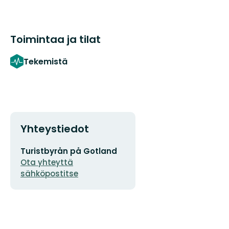
Toimintaa ja tilat
Tekemistä
Yhteystiedot
Sähköpostiosoite
Turistbyrån på Gotland
Ota yhteyttä
sähköpostitse