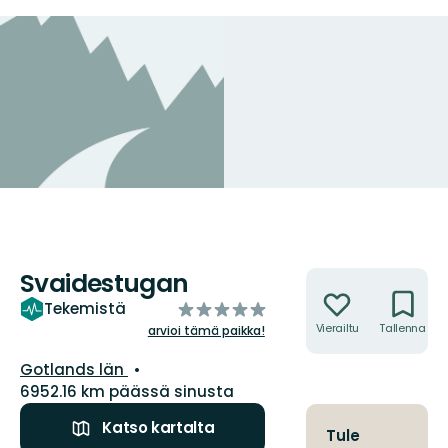
Svaidestugan
Toiminnot
/5
Tekemistä
tähteä
Vierailtu
Tallenna
arvioi tämä paikka!
Kunta:
Gotlands län
6952.16 km päässä sinusta
Katso kartalta
Tule