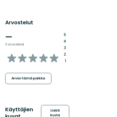
Arvostelut
—
:
5
:
4
0 arvostelut
:
3
/5
:
2
:
1
tähteä
Arvioi tämä paikka
Käyttäjien
Lisää
kuvat
kuvia