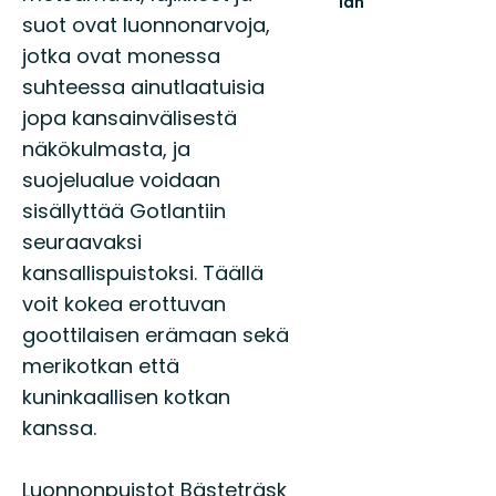
län
suot ovat luonnonarvoja,
Välkommen
till
jotka ovat monessa
Gotland
suhteessa ainutlaatuisia
läns
fantastiska
jopa kansainvälisestä
natur!
näkökulmasta, ja
suojelualue voidaan
sisällyttää Gotlantiin
seuraavaksi
kansallispuistoksi. Täällä
voit kokea erottuvan
goottilaisen erämaan sekä
merikotkan että
kuninkaallisen kotkan
kanssa.
Luonnonpuistot Bästeträsk