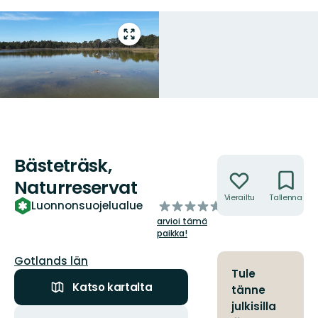
Siirry
koko
näytön
alueelle
Bästeträsk,
Toiminnot
Naturreservat
Vierailtu
Tallenna
/5
Luonnonsuojelualue
tähteä
arvioi tämä
paikka!
Kunta:
Gotlands län
Tule
Katso kartalta
tänne
julkisilla
Toiminnot