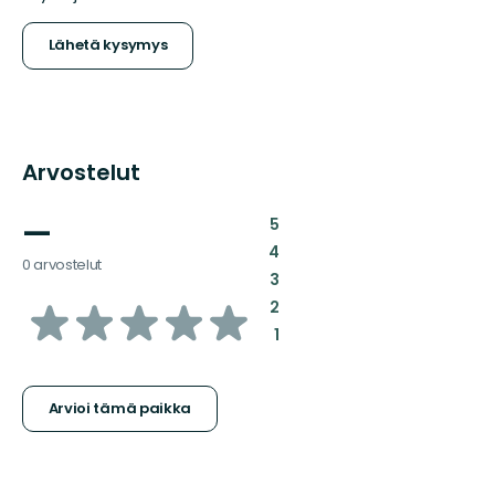
Lähetä kysymys
Arvostelut
—
:
5
:
4
0 arvostelut
:
3
/5
:
2
:
1
tähteä
Arvioi tämä paikka