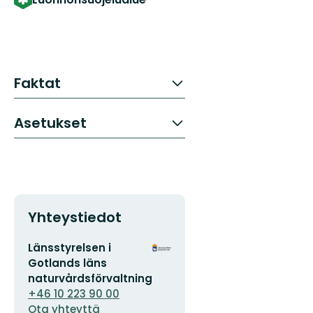
Faktat
Asetukset
Yhteystiedot
Sähköpostiosoite
Organisaation
Länsstyrelsen i
logotyyppi
Gotlands läns
naturvårdsförvaltning
+46 10 223 90 00
Ota yhteyttä