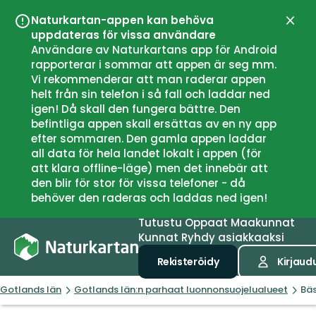
Naturkartan-appen kan behöva
Sulje
uppdateras för vissa användare
Användare av Naturkartans app för Android
rapporterar i sommar att appen är seg mm.
Vi rekommenderar att man raderar appen
helt från sin telefon i så fall och laddar ned
igen! Då skall den fungera bättre. Den
befintliga appen skall ersättas av en ny app
efter sommaren. Den gamla appen laddar
all data för hela landet lokalt i appen (för
att klara offline-läge) men det innebär att
den blir för stor för vissa telefoner - då
behöver den raderas och laddas ned igen!
Tutustu
Oppaat
Maakunnat
Kunnat
Ryhdy asiakkaaksi
Rekisteröidy
Kirjaud
Gotlands län
Gotlands län:n parhaat luonnonsuojelualueet
Bäs