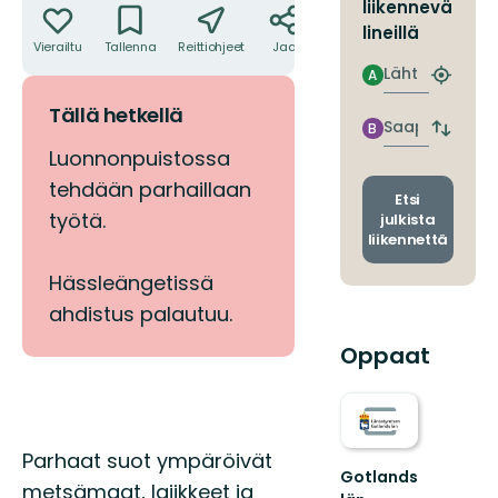
liikennevä
lineillä
Vierailtu
Tallenna
Reittiohjeet
Jaa
Lähtö
A
Etsi
lähin
Tällä hetkellä
pysäkki
Saapuminen
B
Vaihda
Luonnonpuistossa
lähtö-
ja
tehdään parhaillaan
saapum
Etsi
työtä.
julkista
liikennettä
Hässleängetissä
ahdistus palautuu.
Oppaat
Kuvaus
Parhaat suot ympäröivät
Gotlands
metsämaat, lajikkeet ja