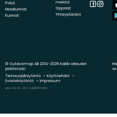
meistä
Facebook
Instagra
A
Polut
St
Oppaat
Maakunnat
A
Yhteystiedot
Kunnat
St
© Outdoormap AB 2014-2026 Kaikki oikeudet
Ha
pidätetään
or
Tietosuojakäytäntö
Käyttöehdot
Evästekäytäntö
Impressum
phx-sto-01 · 26.7.1 (449747a8c)