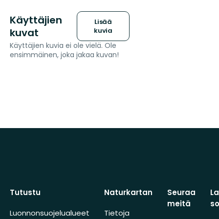
Käyttäjien
Lisää
kuvat
kuvia
Käyttäjien kuvia ei ole vielä. Ole
ensimmäinen, joka jakaa kuvan!
Tutustu
Naturkartan
Seuraa
L
meitä
s
Luonnonsuojelualueet
Tietoja