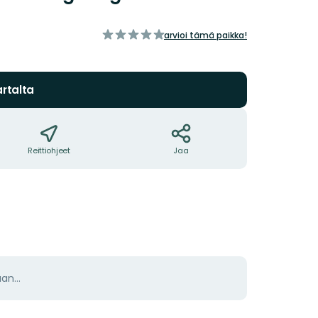
/5
arvioi tämä paikka!
tähteä
rtalta
Reittiohjeet
Jaa
aan…