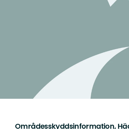
Områdesskyddsinformation, Hä