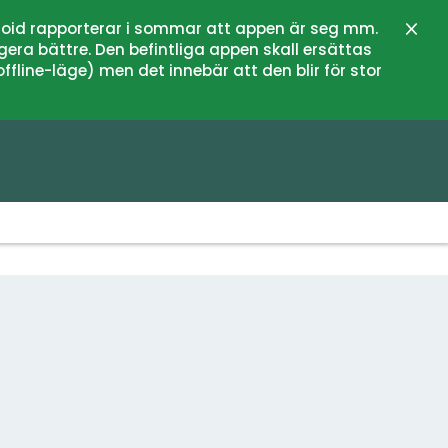
oid rapporterar i sommar att appen är seg mm.
Sulje
gera bättre. Den befintliga appen skall ersättas
fline-läge) men det innebär att den blir för stor