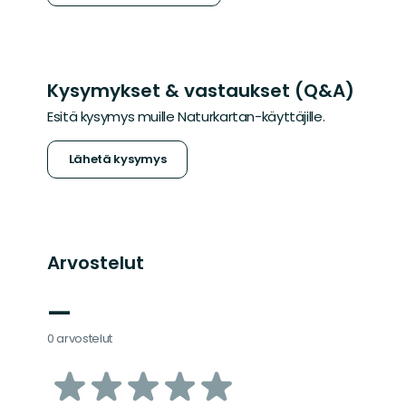
Kysymykset & vastaukset (Q&A)
Esitä kysymys muille Naturkartan-käyttäjille.
Lähetä kysymys
Arvostelut
—
0 arvostelut
/5