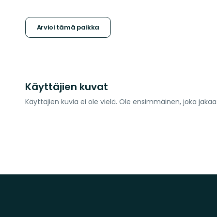
tähteä
Arvioi tämä paikka
Käyttäjien kuvat
Käyttäjien kuvia ei ole vielä. Ole ensimmäinen, joka jaka