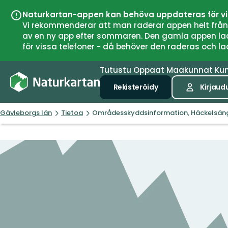
Naturkartan-appen kan behöva uppdateras för v
Vi rekommenderar att man raderar appen helt från si
av en ny app efter sommaren. Den gamla appen laddar
för vissa telefoner - då behöver den raderas och l
Tutustu
Oppaat
Maakunnat
Ku
Rekisteröidy
Kirjaud
Gävleborgs län
Tietoa
Områdesskyddsinformation, Häckelsä