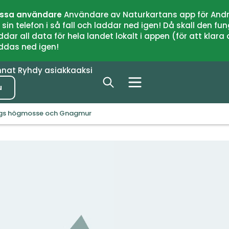
issa användare
Användare av Naturkartans app för Andr
n telefon i så fall och laddar ned igen! Då skall den fun
 all data för hela landet lokalt i appen (för att klara of
addas ned igen!
nnat
Ryhdy asiakkaaksi
u
ngs högmosse och Gnagmur