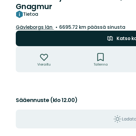
Gnagmur
Tietoa
Kunta:
Gävleborgs län
6695.72 km päässä sinusta
Katso ka
Toiminnot
Vierailtu
Tallenna
Sääennuste (klo 12.00)
Ladat