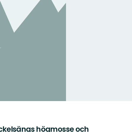
ckelsängs högmosse och