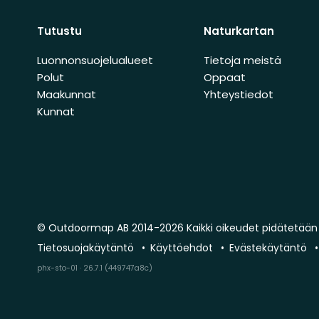
Tutustu
Naturkartan
Luonnonsuojelualueet
Tietoja meistä
Polut
Oppaat
Maakunnat
Yhteystiedot
Kunnat
© Outdoormap AB 2014-2026 Kaikki oikeudet pidätetään
Tietosuojakäytäntö
Käyttöehdot
Evästekäytäntö
phx-sto-01 · 26.7.1 (449747a8c)