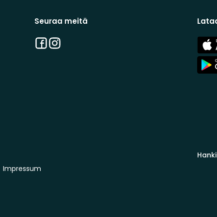
Seuraa meitä
Lata
Facebook
Instagram
App
Stor
App
Stor
Hanki
Impressum