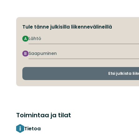
Tule tänne julkisilla liikennevälineillä
Lähtö
A
Saapuminen
B
Etsi julkista li
Toimintaa ja tilat
Tietoa