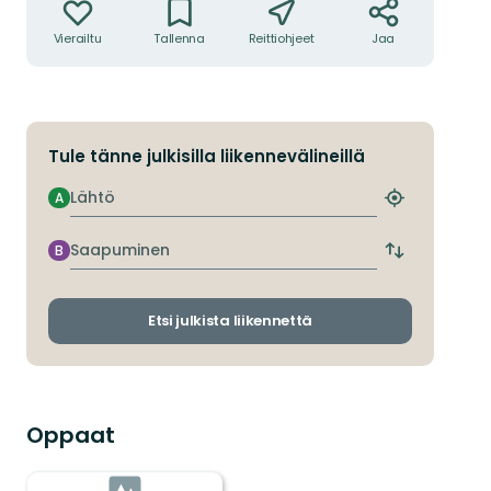
Vierailtu
Tallenna
Reittiohjeet
Jaa
Tule tänne julkisilla liikennevälineillä
Lähtö
A
Etsi
lähin
pysäkki
Saapuminen
B
Vaihda
lähtö-
ja
saapumispys
Etsi julkista liikennettä
Oppaat