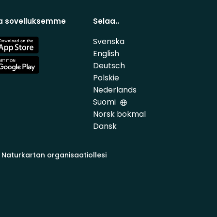
a sovelluksemme
Selaa..
Svenska
e
English
Deutsch
e
Polskie
Nederlands
Suomi
Norsk bokmal
Dansk
 Naturkartan organisaatiollesi