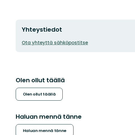
Yhteystiedot
Sähköpostiosoite
Ota yhteyttä sähköpostitse
Olen ollut täällä
Olen ollut täällä
Haluan mennä tänne
Haluan mennä tänne