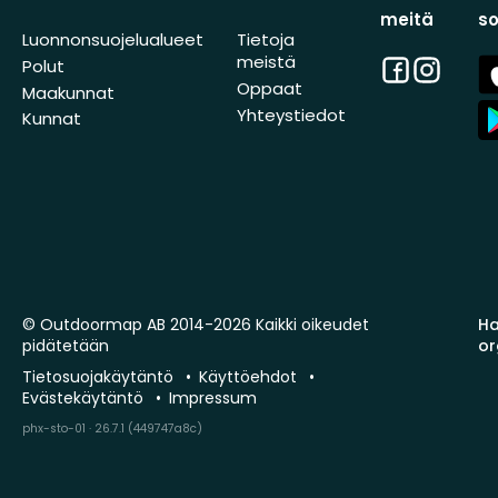
meitä
s
Luonnonsuojelualueet
Tietoja
meistä
Facebook
Instagra
A
Polut
St
Oppaat
Maakunnat
A
Yhteystiedot
Kunnat
St
© Outdoormap AB 2014-2026 Kaikki oikeudet
Ha
pidätetään
or
Tietosuojakäytäntö
Käyttöehdot
Evästekäytäntö
Impressum
phx-sto-01 · 26.7.1 (449747a8c)