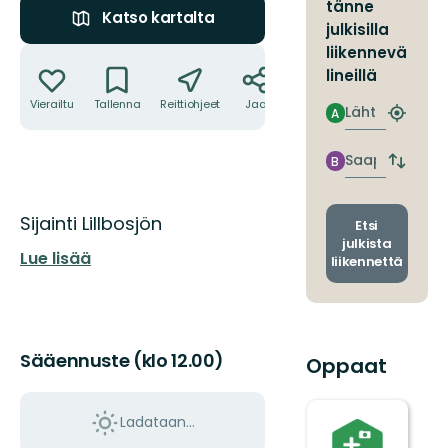
tänne
Katso kartalta
julkisilla
Toiminnot
liikennevä
lineillä
Vierailtu
Tallenna
Reittiohjeet
Jaa
Lähtö
A
Etsi
lähin
pysäkki
Saapuminen
B
Vaihda
lähtö-
ja
Kuvaus
Sijainti Lillbosjön
saapum
Etsi
julkista
Lue lisää
liikennettä
Sääennuste (klo 12.00)
Oppaat
Ladataan…