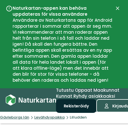
Naturkartan-appen kan behöva
Sulje
uppdateras för vissa användare
Användare av Naturkartans app för Android
rapporterar i sommar att appen är seg mm.
Vi rekommenderar att man raderar appen
helt från sin telefon i så fall och laddar ned
igen! Då skall den fungera bättre. Den
befintliga appen skall ersättas av en ny app
efter sommaren. Den gamla appen laddar
all data för hela landet lokalt i appen (för
att klara offline-läge) men det innebär att
den blir för stor för vissa telefoner - då
behöver den raderas och laddas ned igen!
Tutustu
Oppaat
Maakunnat
Kunnat
Ryhdy asiakkaaksi
Rekisteröidy
Kirjaud
Gävleborgs län
Levähdyspaikka
Lilludden