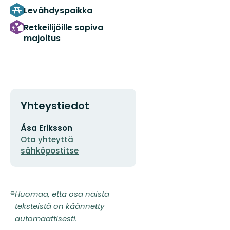
Levähdyspaikka
Retkeilijöille sopiva
majoitus
Yhteystiedot
Sähköpostiosoite
Åsa Eriksson
Ota yhteyttä
sähköpostitse
Huomaa, että osa näistä
teksteistä on käännetty
automaattisesti.