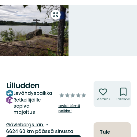
Siirry
koko
näytön
alueelle
Lilludden
Toiminnot
Levähdyspaikka
/5
Retkeilijöille
Vierailtu
Tallenna
tähteä
sopiva
arvioi tämä
paikka!
majoitus
Kunta:
Gävleborgs län
6624.60 km päässä sinusta
Tule