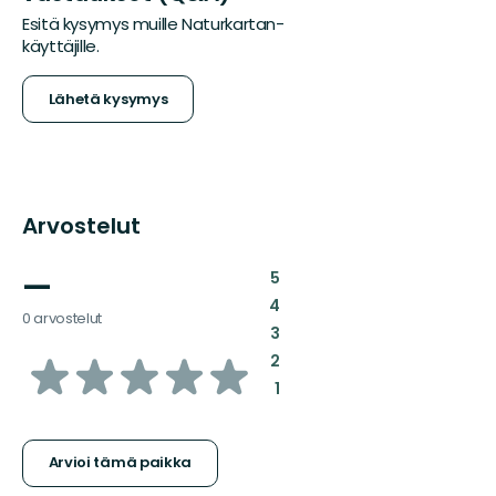
Esitä kysymys muille Naturkartan-
käyttäjille.
Lähetä kysymys
Arvostelut
—
:
5
:
4
0 arvostelut
:
3
/5
:
2
:
1
tähteä
Arvioi tämä paikka