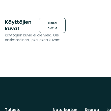
Käyttäjien
Lisää
kuvat
kuvia
Käyttäjien kuvia ei ole vielä. Ole
ensimmäinen, joka jakaa kuvan!
Tutustu
Naturkartan
Seuraa
L