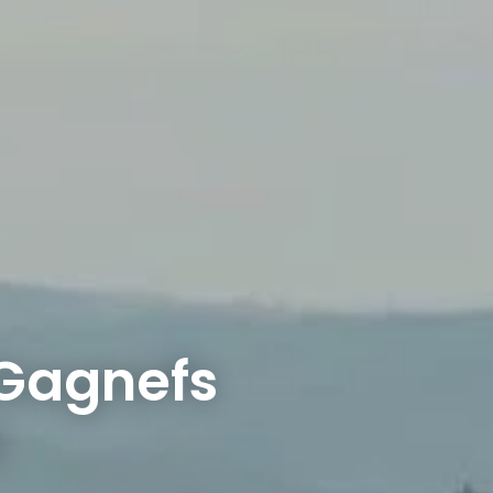
 Gagnefs
!