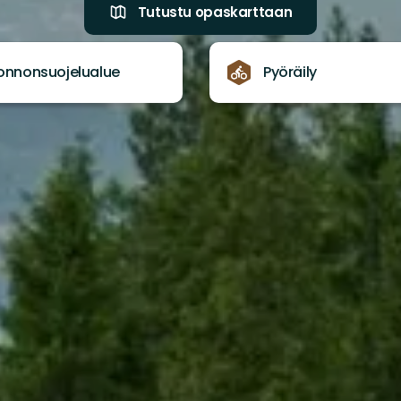
Tutustu opaskarttaan
onnonsuojelualue
Pyöräily