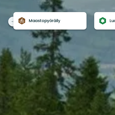
Maastopyöräily
Lu