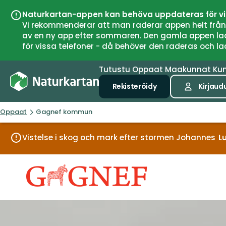
Naturkartan-appen kan behöva uppdateras för v
Vi rekommenderar att man raderar appen helt från si
av en ny app efter sommaren. Den gamla appen laddar
för vissa telefoner - då behöver den raderas och l
Tutustu
Oppaat
Maakunnat
Ku
Rekisteröidy
Kirjaud
Oppaat
Gagnef kommun
Vistelse i skog och mark efter stormen Johannes
Lu
Gagnef
kommun