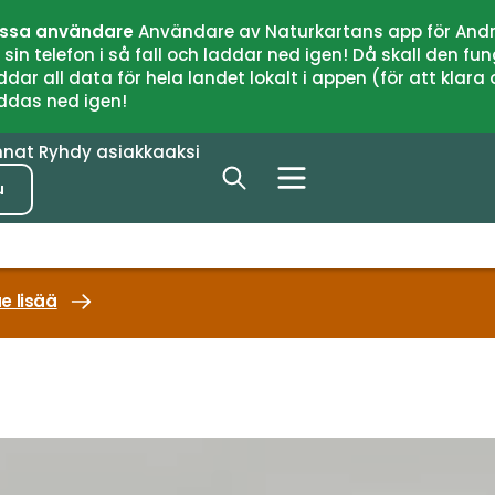
issa användare
Användare av Naturkartans app för Andr
n telefon i så fall och laddar ned igen! Då skall den fun
 all data för hela landet lokalt i appen (för att klara of
addas ned igen!
nnat
Ryhdy asiakkaaksi
u
e lisää