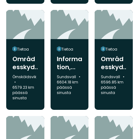
naturre
servat
Tietoa
Tietoa
Tietoa
Områd
Informa
Områd
esskyd
tion,
esskyd
dsinfor
Storber
dsinfor
Kunta:
Kunta:
Kunta:
Örnsköldsvik
Sundsvall
Sundsvall
mation,
get
mation,
6604.18 km
6596.85 km
6579.23 km
päässä
päässä
Hemlin
Sundsjö
päässä
sinusta
sinusta
gsån
åsen
sinusta