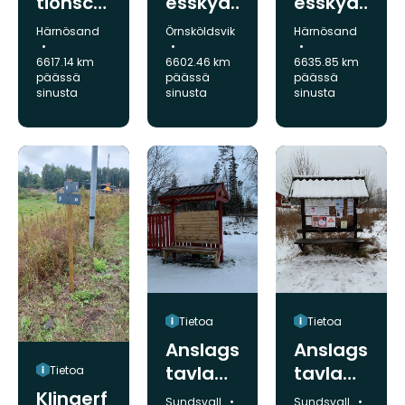
tionsce
esskyd
esskyd
ntral,
dsinfor
dsinfor
Kunta:
Kunta:
Kunta:
Härnösand
Örnsköldsvik
Härnösand
Västan
mation,
mation,
6617.14 km
6602.46 km
6635.85 km
åfallet
Hemlin
Brånså
päässä
päässä
päässä
gsån
n
sinusta
sinusta
sinusta
Tietoa
Tietoa
Anslags
Anslags
tavla
tavla
Tietoa
Spikarn
Gimåfo
Klingerf
Kunta:
Kunta:
Sundsvall
Sundsvall