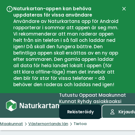
Naturkartan-appen kan behöva
Sulje
uppdateras för vissa användare
Användare av Naturkartans app för Android
rapporterar i sommar att appen är seg mm.
Vi rekommenderar att man raderar appen
helt från sin telefon i så fall och laddar ned
igen! Då skall den fungera bättre. Den
befintliga appen skall ersättas av en ny app
efter sommaren. Den gamla appen laddar
all data för hela landet lokalt i appen (för
att klara offline-läge) men det innebär att
den blir för stor för vissa telefoner - då
behöver den raderas och laddas ned igen!
Tutustu
Oppaat
Maakunnat
Kunnat
Ryhdy asiakkaaksi
Rekisteröidy
Kirjaud
Maakunnat
Västernorrlands län
Tietoa