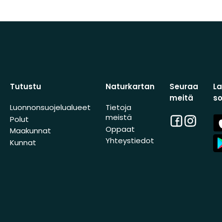
Tutustu
Naturkartan
Seuraa
L
meitä
s
Luonnonsuojelualueet
Tietoja
meistä
Facebook
Instagra
A
Polut
St
Oppaat
Maakunnat
A
Yhteystiedot
Kunnat
St