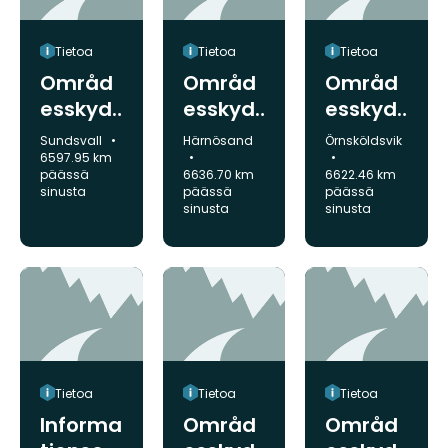
Tietoa
Tietoa
Tietoa
Områd
Områd
Områd
esskyd
esskyd
esskyd
dsinfor
dsinfor
dsinfor
Kunta:
Kunta:
Kunta:
Sundsvall
Härnösand
Örnsköldsvik
mation,
mation,
mation,
6597.95 km
päässä
6636.70 km
6622.46 km
Sundsjö
Brånså
Herrber
sinusta
päässä
päässä
åsen
n
gsliden
sinusta
sinusta
Tietoa
Tietoa
Tietoa
Informa
Områd
Områd