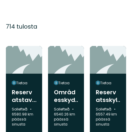
714 tulosta
Tietoa
Tietoa
Tietoa
Reserv
Områd
Reserv
atstavl
esskyd
atsskylt
a,
dsinfor
,
Kunta:
Kunta:
Kunta:
Sollefteå
Sollefteå
Sollefteå
Hjältab
mation,
Rågsve
6580.98 km
6540.26 km
6557.49 km
päässä
päässä
päässä
erget
Röåfors
djeberg
sinusta
sinusta
sinusta
arnas
et