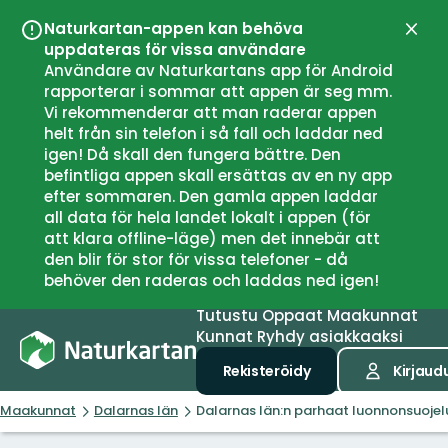
Naturkartan-appen kan behöva
Sulje
uppdateras för vissa användare
Användare av Naturkartans app för Android
rapporterar i sommar att appen är seg mm.
Vi rekommenderar att man raderar appen
helt från sin telefon i så fall och laddar ned
igen! Då skall den fungera bättre. Den
befintliga appen skall ersättas av en ny app
efter sommaren. Den gamla appen laddar
all data för hela landet lokalt i appen (för
att klara offline-läge) men det innebär att
den blir för stor för vissa telefoner - då
behöver den raderas och laddas ned igen!
Tutustu
Oppaat
Maakunnat
Kunnat
Ryhdy asiakkaaksi
Rekisteröidy
Kirjaud
Maakunnat
Dalarnas län
Dalarnas län:n parhaat luonnonsuojel