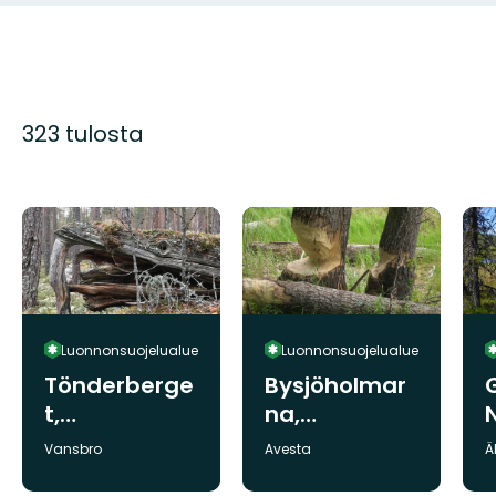
323 tulosta
Luonnonsuojelualue
Luonnonsuojelualue
Tönderberge
Bysjöholmar
t,
na,
Naturreserva
Naturreserva
t
Kunta:
Kunta:
K
Vansbro
Avesta
Ä
t
t