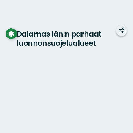
Dalarnas län:n parhaat
Jaa
luonnonsuojelualueet
Kartta