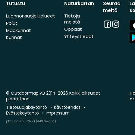
Tutustu
Naturkartan
Seuraa
L
meitä
s
Luonnonsuojelualueet
Tietoja
meistä
Facebook
Instagra
A
Polut
St
Oppaat
Maakunnat
A
Yhteystiedot
Kunnat
St
© Outdoormap AB 2014-2026 Kaikki oikeudet
Ha
pidätetään
or
Tietosuojakäytäntö
Käyttöehdot
Evästekäytäntö
Impressum
phx-sto-02 · 26.7.1 (449747a8c)