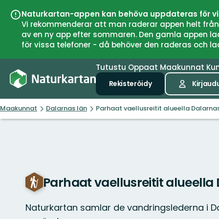
Naturkartan-appen kan behöva uppdateras för v
Vi rekommenderar att man raderar appen helt från si
av en ny app efter sommaren. Den gamla appen laddar
för vissa telefoner - då behöver den raderas och l
Tutustu
Oppaat
Maakunnat
Ku
Rekisteröidy
Kirjaud
Maakunnat
Dalarnas län
Parhaat vaellusreitit alueella Dalarna
Parhaat vaellusreitit alueella
Naturkartan samlar de vandringslederna i D