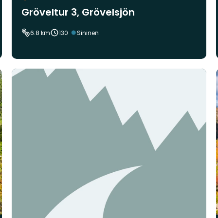
Gröveltur 3, Grövelsjön
Vaikeustaso:
6.8 km
130
Sininen