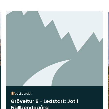
Vaellusreitit
Gröveltur 6 - Ledstart: Jotli
Fjällbondegård