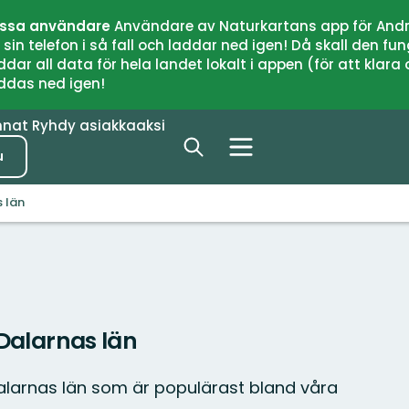
issa användare
Användare av Naturkartans app för Andr
n telefon i så fall och laddar ned igen! Då skall den fun
 all data för hela landet lokalt i appen (för att klara of
addas ned igen!
nnat
Ryhdy asiakkaaksi
u
s län
 Dalarnas län
alarnas län som är populärast bland våra