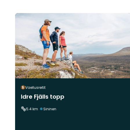
Vaellusreitit
Idre Fjälls topp
Vaikeustaso:
5.4 km
Sininen