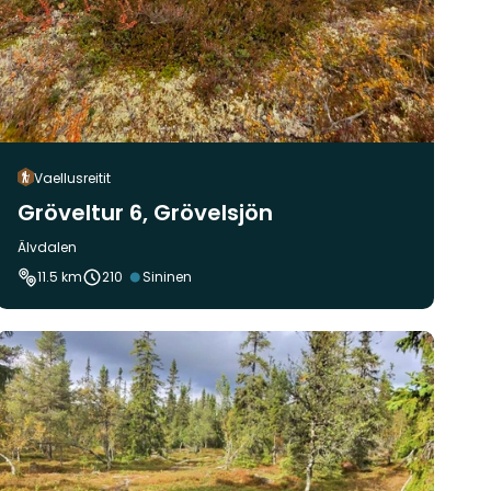
Vaellusreitit
Gröveltur 6, Grövelsjön
Kunta:
Älvdalen
Vaikeustaso:
11.5 km
210
Sininen