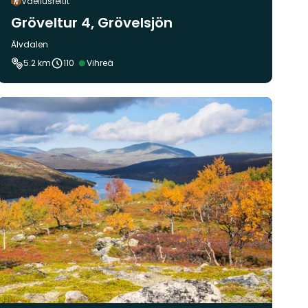
Vaellusreitit
Gröveltur 4, Grövelsjön
Kunta:
Älvdalen
Vaikeustaso:
5.2 km
110
Vihreä