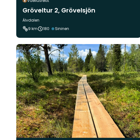
Vaellusreitit
Gröveltur 2, Grövelsjön
Kunta:
Älvdalen
Vaikeustaso:
9 km
180
Sininen