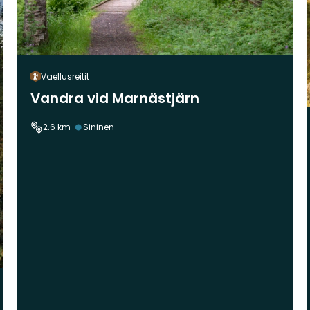
Vaellusreitit
Vandra vid Marnästjärn
Vaikeustaso:
2.6 km
Sininen