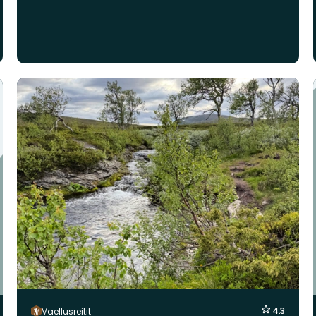
4.3
Vaellusreitit