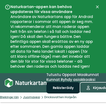
Naturkartan-appen kan behöva
Sulje
uppdateras för vissa användare
Användare av Naturkartans app för Android
rapporterar i sommar att appen är seg mm.
Vi rekommenderar att man raderar appen
helt från sin telefon i så fall och laddar ned
igen! Då skall den fungera bättre. Den
befintliga appen skall ersättas av en ny app
efter sommaren. Den gamla appen laddar
all data för hela landet lokalt i appen (för
att klara offline-läge) men det innebär att
den blir för stor för vissa telefoner - då
behöver den raderas och laddas ned igen!
Tutustu
Oppaat
Maakunnat
Kunnat
Ryhdy asiakkaaksi
Rekisteröidy
Kirjaud
Blekinge län
Juomavesi
Dricksvatten Holjeån