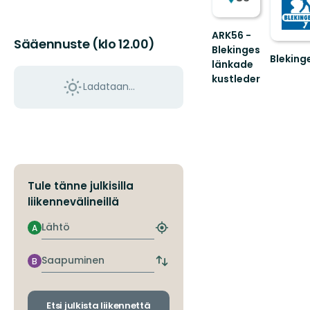
ARK56 -
Sääennuste (klo 12.00)
Blekinges
Bleking
länkade
Välkom
kustleder
till
Ladataan…
Länkade
Blekinge
kustleder
i
ett
Unesco
biosfärområde
Tule tänne julkisilla
liikennevälineillä
Lähtö
A
Etsi
lähin
pysäkki
Saapuminen
B
Vaihda
lähtö-
ja
saapumispysäkit
Etsi julkista liikennettä