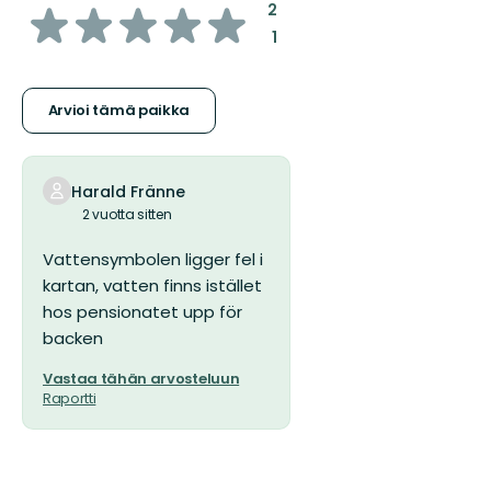
/5
:
2
:
1
tähteä
Arvioi tämä paikka
Harald Fränne
2 vuotta sitten
Vattensymbolen ligger fel i
kartan, vatten finns istället
hos pensionatet upp för
backen
Vastaa tähän arvosteluun
Raportti