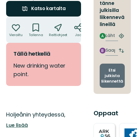
tänne
Katso kartalta
julkisilla
liikennevä
Toiminnot
lineillä
Lähtö
Vierailtu
Tallenna
Reittiohjeet
Jaa
A
Etsi
lähin
pysäkki
Saapuminen
B
Tällä hetkellä
Vaihda
lähtö-
ja
New drinking water
saapum
Etsi
point.
julkista
liikennettä
Oppaat
Kuvaus
Holjeånin yhteydessä,
Lue lisää