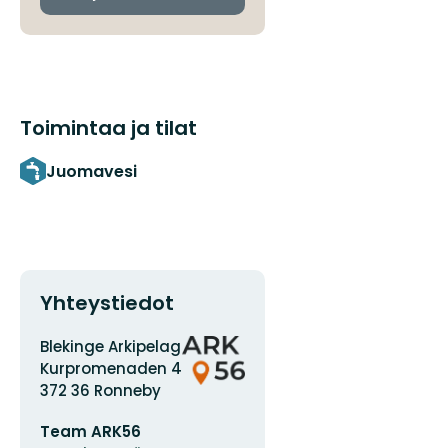
Toimintaa ja tilat
Juomavesi
Yhteystiedot
Osoite
Organisaation
Blekinge Arkipelag
logotyyppi
Kurpromenaden 4
372 36 Ronneby
Sähköpostiosoite
Team ARK56