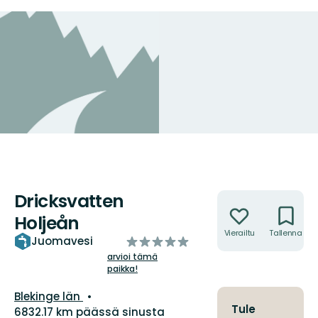
Dricksvatten
Toiminnot
Holjeån
Vierailtu
Tallenna
/5
Juomavesi
tähteä
arvioi tämä
paikka!
Kunta:
Blekinge län
Tule
6832.17 km päässä sinusta