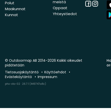
meistä
Facebook
Instagra
A
Polut
St
Oppaat
Maakunnat
A
Yhteystiedot
Kunnat
St
© Outdoormap AB 2014-2026 Kaikki oikeudet
Ha
pidätetään
or
Tietosuojakäytäntö
Käyttöehdot
Evästekäytäntö
Impressum
phx-sto-02 · 26.7.1 (449747a8c)