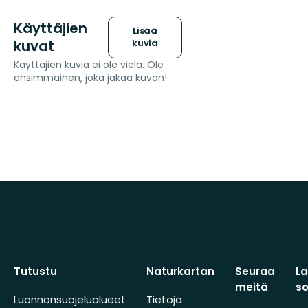
Käyttäjien
Lisää
kuvat
kuvia
Käyttäjien kuvia ei ole vielä. Ole
ensimmäinen, joka jakaa kuvan!
Tutustu
Naturkartan
Seuraa
L
meitä
s
Luonnonsuojelualueet
Tietoja