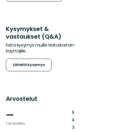
Kysymykset &
vastaukset (Q&A)
Esitä kysymys muille Naturkartan-
käyttäjille.
Lähetä kysymys
Arvostelut
—
:
5
:
4
1 arvostelu
:
3