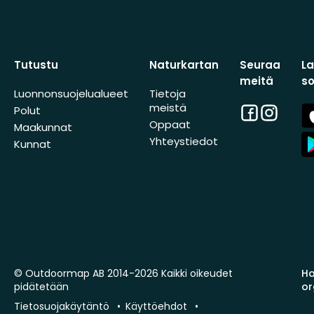
Tutustu
Naturkartan
Seuraa
L
meitä
s
Luonnonsuojelualueet
Tietoja
meistä
Facebook
Instagra
A
Polut
St
Oppaat
Maakunnat
A
Yhteystiedot
Kunnat
St
© Outdoormap AB 2014-2026 Kaikki oikeudet
Ha
pidätetään
or
Tietosuojakäytäntö
Käyttöehdot