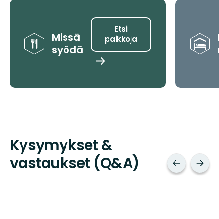
Vinkit
Etsi
Missä
paikkoja
syödä
Etsi
paikkoja
Kysymykset &
vastaukset (Q&A)