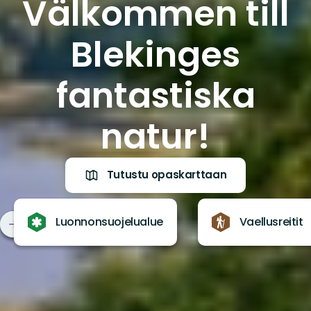
Välkommen till
Blekinges
fantastiska
natur!
Tutustu opaskarttaan
Luonnonsuojelualue
Vaellusreitit