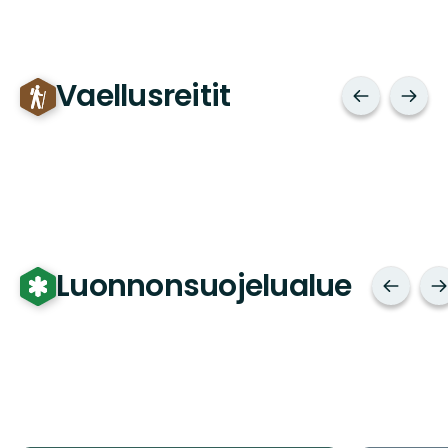
Vaellusreitit
Luonnonsuojelualue