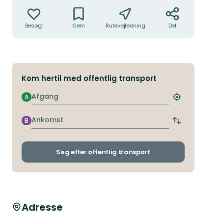
Handlinger
Besøgt
Gem
Rutevejledning
Del
Kom hertil med offentlig transport
Afgang
A
Find
det
nærmeste
Ankomst
B
Skift
stoppested
afgangs-
og
ankomststop
Søg efter offentlig transport
Adresse