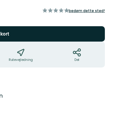
ud
bedøm dette sted!
af
5
stjerner
kort
Rutevejledning
Del
n