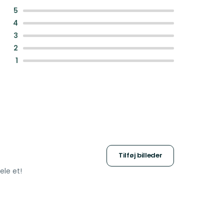
:
5
:
4
:
3
:
2
:
1
Tilføj billeder
ele et!