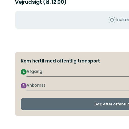
Vejrudsigt (kl. 12.00)
Indlæs
Kom hertil med offentlig transport
Afgang
A
Ankomst
B
Søg efter offentli