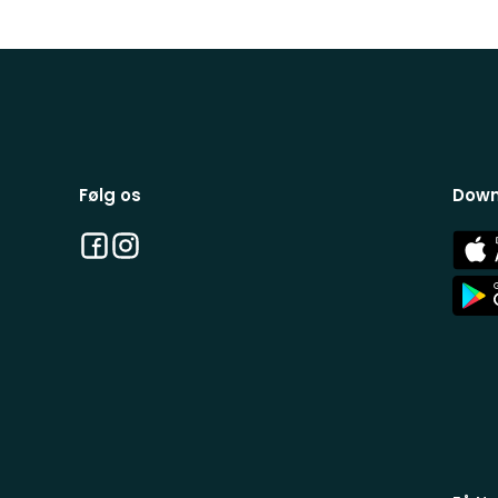
Følg os
Down
Facebook
Instagram
App
Stor
App
Stor