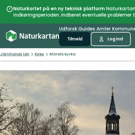
Naturkortet på en ny teknisk platform
Naturkartan 
indkøringsperioden. Indberet eventuelle problemer
Udforsk
Guides
Amter
Kommun
Tilmeld
Log ind
Jämtlands län
Kirke
Mörsils kyrka