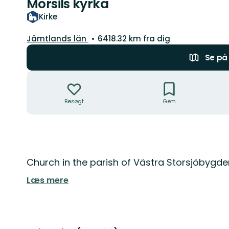
Mörsils kyrka
Kirke
Amt:
Jämtlands län
6418.32 km fra dig
Se på 
Handlinger
Besøgt
Gem
Beskrivelse
Church in the parish of Västra Storsjöbygde
Læs mere