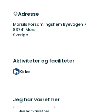
Adresse
Mörsils Församlingshem Byevägen 7
83741 Mörsil
Sverige
Aktiviteter og faciliteter
Kirke
Jeg har været her
Jeg har været her