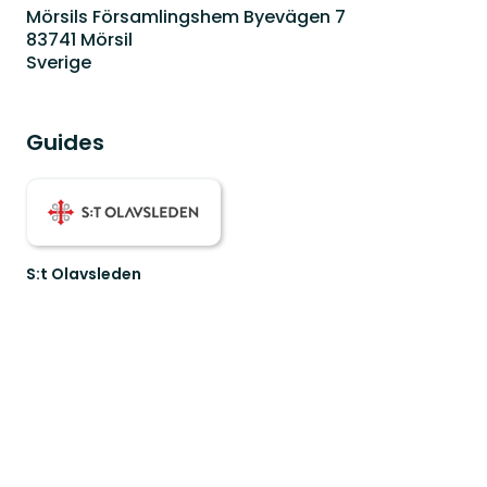
Mörsils Församlingshem Byevägen 7
83741 Mörsil
Sverige
Guides
S:t Olavsleden
S:t
Olavsleden
-
Följ
S:t
er
Olavs
spår
genom
ett
...