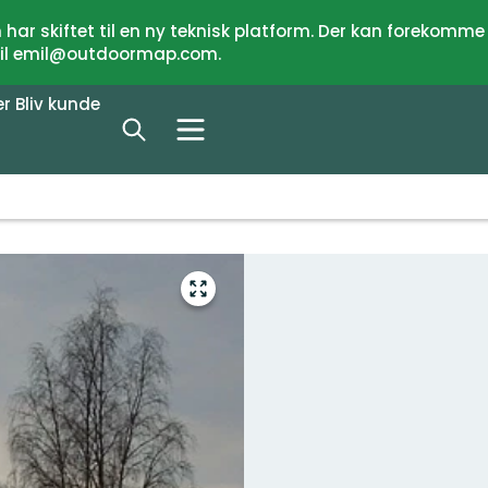
har skiftet til en ny teknisk platform. Der kan forekomme
 til emil@outdoormap.com.
er
Bliv kunde
Gå
til
fuld
skærm