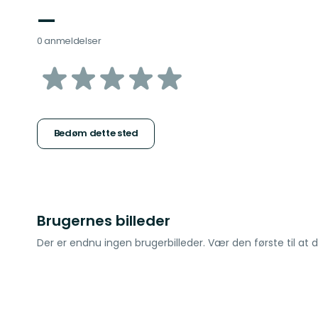
—
0 anmeldelser
ud
af
5
Bedøm dette sted
stjerner
Brugernes billeder
Der er endnu ingen brugerbilleder. Vær den første til at d